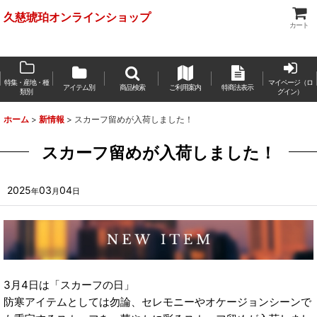
久慈琥珀オンラインショップ
カート
特集・産地・種
マイページ（ロ
アイテム別
商品検索
ご利用案内
特商法表示
類別
グイン）
ホーム
>
新情報
>
スカーフ留めが入荷しました！
スカーフ留めが入荷しました！
2025
03
04
年
月
日
3月4日は「スカーフの日」
防寒アイテムとしては勿論、セレモニーやオケージョンシーンで