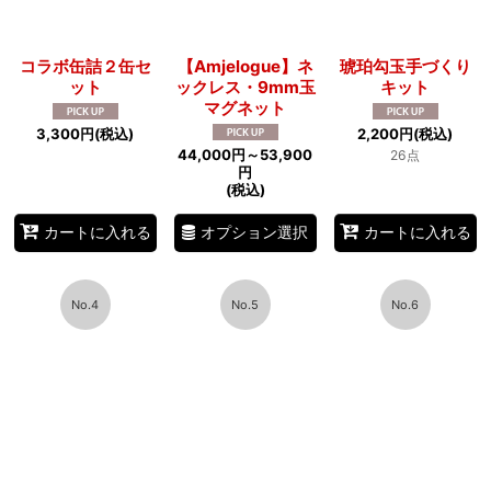
コラボ缶詰２缶セ
【Amjelogue】ネ
琥珀勾玉手づくり
ット
ックレス・9mm玉
キット
マグネット
3,300
円
(税込)
2,200
円
(税込)
44,000
円
～53,900
26点
円
(税込)
オプション選択
カートに入れる
カートに入れる
No.4
No.5
No.6