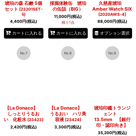
琥珀の森 石鹸 5個
採掘体験缶 琥珀
久慈産琥珀
セット
の缶詰（BIG）
Amber Watch SIX
[
23201SET-
5
]
[
2020AWS-4
]
11,000
円
(税込)
4,400
円
(税込)
88,000
円
(税込)
残り1点
オプション選択
カートに入れる
カートに入れる
No.7
No.8
No.9
【La Donaco】
【La Donaco】
琥珀印鑑トランジ
しっとりうるお
うるおい ハリ美
ェント
い 化粧水
容液
13.5mm 【銀行
[
23423
]
[
23424
]
印・認印向き】
2,420
円
(税込)
3,300
円
(税込)
35,200
円
(税込)