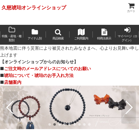
久慈琥珀オンラインショップ
カート
特集・産地・種
マイページ（ロ
アイテム別
商品検索
ご利用案内
特商法表示
類別
グイン）
熊本地震に伴う災害により被災されたみなさまへ、心よりお見舞い申し
上げます
【オンラインショップからのお知らせ】
■
ご注文時のメールアドレスについてのお願い
■
琥珀について・琥珀のお手入れ方法
■
店舗案内