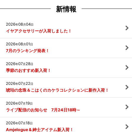
新情報
2026
08
04
年
月
日
イヤアクセサリーが入荷しました！
2026
08
01
年
月
日
7月のランキング発表！
2026
07
28
年
月
日
季節のおすすめ新入荷！
2026
07
22
年
月
日
琥珀の念珠＆こはくのカケラコレクションに新作入荷！
2026
07
19
年
月
日
ライブ配信のお知らせ 7月24日18時～
2026
07
18
年
月
日
Amjelogue & 紳士アイテム新入荷！