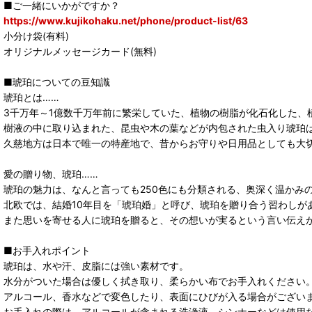
■ご一緒にいかがですか？
https://www.kujikohaku.net/phone/product-list/63
小分け袋(有料)
オリジナルメッセージカード(無料)
■琥珀についての豆知識
琥珀とは……
3千万年～1億数千万年前に繁栄していた、植物の樹脂が化石化した、
樹液の中に取り込まれた、昆虫や木の葉などが内包された虫入り琥珀
久慈地方は日本で唯一の特産地で、昔からお守りや日用品としても大
愛の贈り物、琥珀……
琥珀の魅力は、なんと言っても250色にも分類される、奥深く温かみ
北欧では、結婚10年目を「琥珀婚」と呼び、琥珀を贈り合う習わしが
また思いを寄せる人に琥珀を贈ると、その想いが実るという言い伝え
■お手入れポイント
琥珀は、水や汗、皮脂には強い素材です。
水分がついた場合は優しく拭き取り、柔らかい布でお手入れください
アルコール、香水などで変色したり、表面にひびが入る場合がござい
お手入れの際は、アルコールが含まれる洗浄液、シンナーなどは使用