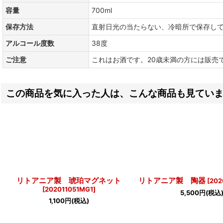
容量
700ml
保存方法
直射日光の当たらない、冷暗所で保存し
アルコール度数
38度
ご注意
これはお酒です。20歳未満の方には販売
この商品を気に入った人は、こんな商品も見てい
リトアニア製 琥珀マグネット
リトアニア製 陶器
[
202
[
202011051MG1
]
5,500
円
(税込
1,100
円
(税込)