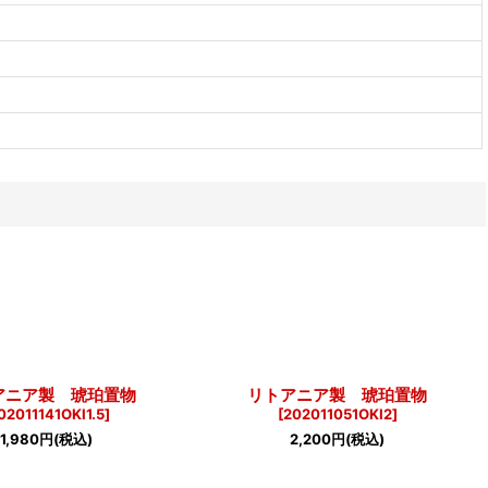
。
アニア製 琥珀置物
リトアニア製 琥珀置物
02011141OKI1.5
]
[
202011051OKI2
]
1,980
円
(税込)
2,200
円
(税込)