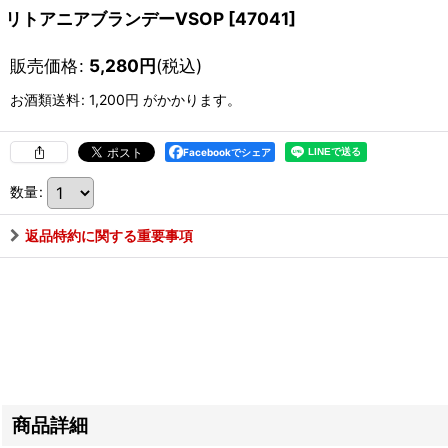
リトアニアブランデーVSOP
[
47041
]
販売価格
:
5,280
円
(税込)
お酒類送料
:
1,200円
がかかります。
Facebookでシェア
数量
:
返品特約に関する重要事項
商品詳細