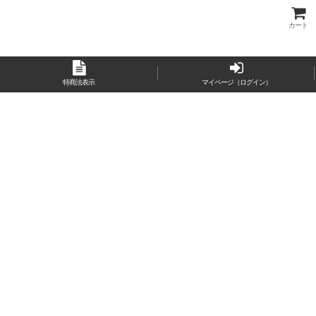
カート
特商法表示
マイページ（ログイン）