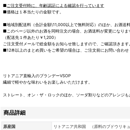
■
ご注文受付時に、年齢認証による確認を行っています
■価格は１本当たりの金額です。
■地域別配送料（合計金額\11,000以上で無料対応）のほか、お酒送
■このページ以外のお酒を同時注文の場合、お酒送料が変更になりま
（配送先１件あたり￥1,200）
ご注文受付メールで総金額をお知らせ致しますので、ご確認頂きます
■12本以上のまとめ買いをご希望の場合は、ご注文前にお問い合わせ
リトアニア直輸入のブランデーVSOP
繊細で軽やかな味わいをお楽しみいただけます。
ストレート、オン・ザ・ロックのほか、ソーダ割りなどのアレンジも
商品詳細
原産国
リトアニア共和国 （原料のブドウリキ