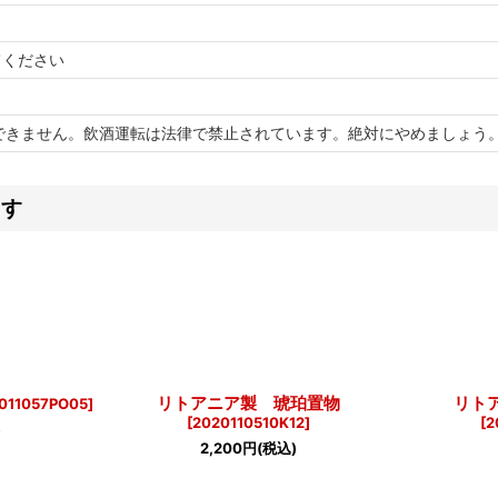
てください
できません。飲酒運転は法律で禁止されています。絶対にやめましょう
ます
リトアニア製 琥珀置物
リト
011057PO05
]
[
2020110510K12
]
[
2
)
2,200
円
(税込)