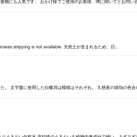
ト ご進物にも人気です。 おかげ様でご使用のお客様、噂に聞いてとお問
shipping is not available. 天然土が含まれるため、日…
た。 文字盤に使用した白蝶貝は模様はそれぞれ。 久慈産の琥珀の色合
しっとりうるおい化粧水 洗顔後のうるおいを植物由来成分で補い、みずみ