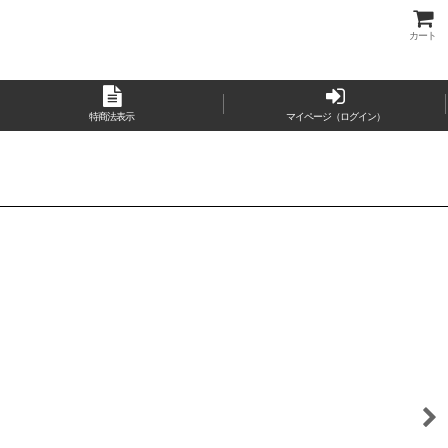
カート
特商法表示
マイページ（ログイン）