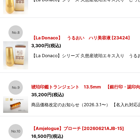
No.8
【La Donaco】 うるおい ハリ美容液
[
23424
]
3,300
円
(税込)
【La Donaco】シリーズ 久慈産琥珀エキス入り 
琥珀印鑑トランジェント 13.5mm 【銀行印・認印
No.9
35,200
円
(税込)
商品価格改定のお知らせ（2026.3.1〜） 【名入れ
【Amjelogue】ブローチ
[
20260621AJB-15
]
No.10
16,500
円
(税込)