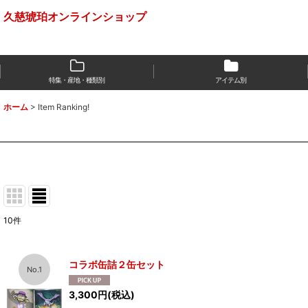
久慈琥珀オンラインショップ
特集・産地・種類別
アイテム別
ホーム
>
Item Ranking!
10
件
コラボ缶詰２缶セット
No.1
3,300
円
(税込)