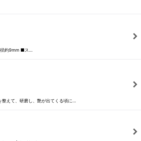
約9mm ■ス…
を整えて、研磨し、艶が出てくる頃に…