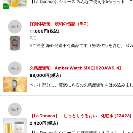
【La Donaco】シリーズ みんなで使える5個セッ
採掘体験缶 琥珀の缶詰（BIG）
No.5
11,000
円
(税込)
2点
※ご注意 海外発送不可商品です（発送代行を含む） Overseas 
久慈産琥珀 Amber Watch SIX
[
2020AWS-4
]
No.6
88,000
円
(税込)
ベルト部分に、贅沢に６石の久慈産琥珀をはめ込みまし
No.7
【La Donaco】 しっとりうるおい 化粧水
[
23423
]
2,420
円
(税込)
【La Donaco】シリーズ 久慈産琥珀エキス入り 