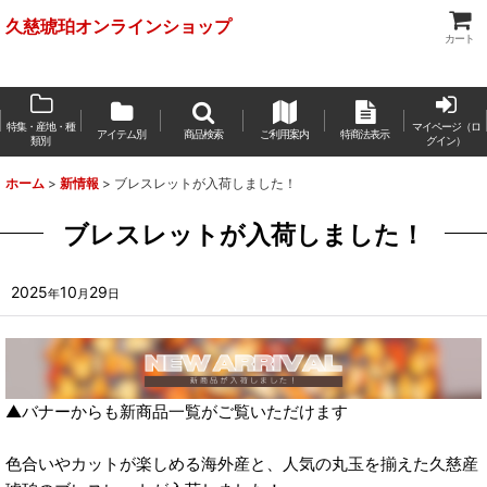
久慈琥珀オンラインショップ
カート
特集・産地・種
マイページ（ロ
アイテム別
商品検索
ご利用案内
特商法表示
類別
グイン）
ホーム
>
新情報
>
ブレスレットが入荷しました！
ブレスレットが入荷しました！
2025
10
29
年
月
日
▲バナーからも新商品一覧がご覧いただけます
色合いやカットが楽しめる海外産と、人気の丸玉を揃えた久慈産