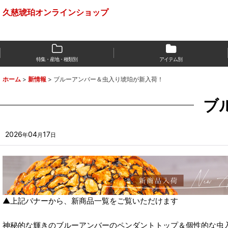
久慈琥珀オンラインショップ
特集・産地・種類別
アイテム別
ホーム
>
新情報
>
ブルーアンバー＆虫入り琥珀が新入荷！
ブ
2026
04
17
年
月
日
▲上記バナーから、新商品一覧をご覧いただけます
神秘的な輝きのブルーアンバーのペンダントトップ＆個性的な虫