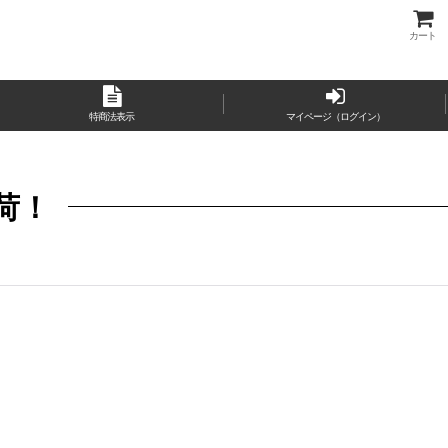
カート
特商法表示
マイページ（ログイン）
荷！