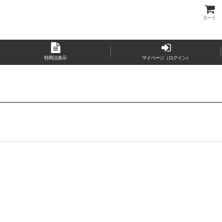
カート
特商法表示
マイページ（ログイン）