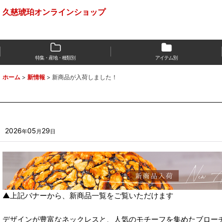
久慈琥珀オンラインショップ
特集・産地・種類別
アイテム別
ホーム
>
新情報
>
新商品が入荷しました！
2026
05
29
年
月
日
▲上記バナーから、新商品一覧をご覧いただけます
デザインが豊富なネックレスと、人気のモチーフを集めたブロー