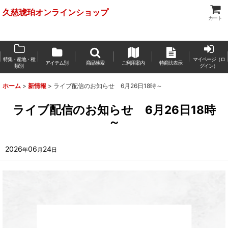
久慈琥珀オンラインショップ
カート
特集・産地・種
マイページ（ロ
アイテム別
商品検索
ご利用案内
特商法表示
類別
グイン）
ホーム
>
新情報
>
ライブ配信のお知らせ 6月26日18時～
ライブ配信のお知らせ 6月26日18時
～
2026
06
24
年
月
日