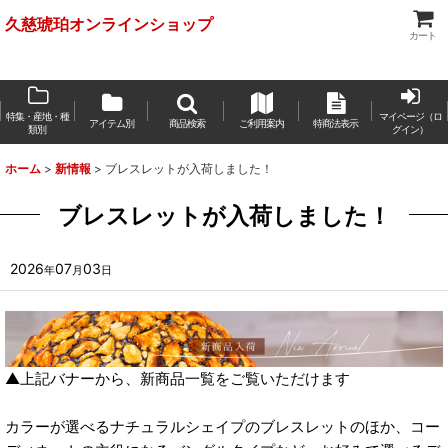
久慈琥珀オンラインショップ
カート
特集・産地・種
マイページ（ロ
アイテム別
商品検索
ご利用案内
特商法表示
類別
グイン）
ホーム
>
新情報
>
ブレスレットが入荷しました！
ブレスレットが入荷しました！
2026
07
03
年
月
日
▲上記バナーから、新商品一覧をご覧いただけます
カラーが選べるナチュラルシェイプのブレスレットのほか、コー