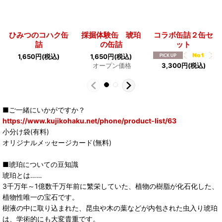
ひみつのコハク缶
採掘体験缶 琥珀
コラボ缶詰２缶セ
詰
の缶詰
ット
1,650
円
(税込)
1,650
円
(税込)
3,300
円
(税込)
オープン価格
■ご一緒にいかがですか？
https://www.kujikohaku.net/phone/product-list/63
小分け袋(有料)
オリジナルメッセージカード(無料)
■琥珀についての豆知識
琥珀とは……
3千万年～1億数千万年前に繁栄していた、植物の樹脂が化石化した、
植物性唯一の宝石です。
樹液の中に取り込まれた、昆虫や木の葉などが内包された虫入り琥珀
は、学術的にも大変貴重です。