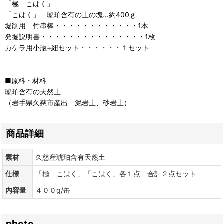
「極 こはく」
「こはく」 琥珀含有の土の塊…約400ｇ
堀削用 竹串棒・・・・・・・・・・・・1本
発掘説明書・・・・・・・・・・・・・・・1枚
カケラ用小瓶+紐セット・・・・・・１セット
■原料・材料
琥珀含有の天然土
（岩手県久慈市産出 泥岩土、砂岩土）
商品詳細
素材
久慈産琥珀含有天然土
仕様
「極 こはく」「こはく」各１点 合計２点セット
内容量
４００g/缶