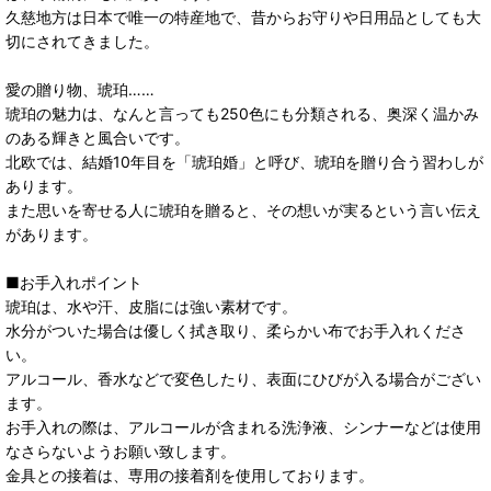
久慈地方は日本で唯一の特産地で、昔からお守りや日用品としても大
切にされてきました。
愛の贈り物、琥珀……
琥珀の魅力は、なんと言っても250色にも分類される、奥深く温かみ
のある輝きと風合いです。
北欧では、結婚10年目を「琥珀婚」と呼び、琥珀を贈り合う習わしが
あります。
また思いを寄せる人に琥珀を贈ると、その想いが実るという言い伝え
があります。
■お手入れポイント
琥珀は、水や汗、皮脂には強い素材です。
水分がついた場合は優しく拭き取り、柔らかい布でお手入れくださ
い。
アルコール、香水などで変色したり、表面にひびが入る場合がござい
ます。
お手入れの際は、アルコールが含まれる洗浄液、シンナーなどは使用
なさらないようお願い致します。
金具との接着は、専用の接着剤を使用しております。