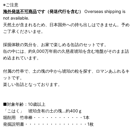
※ご注意
海外発送不可商品
です（発送代行を含む）
Overseas shipping is
not available.
天然土が含まれるため、日本国外への持ち出しはできません。予め
ご了承くださいませ。
採掘体験の気分を、お家で楽しめる缶詰のセットです。
缶の中には、約9,000万年前の久慈産琥珀を含む地盤がそのまま詰
め込まれています。
付属の竹串で、土の塊の中から琥珀の粒を探す、ロマンあふれるキ
ットです。
楽しい缶詰となっております。
■対象年齢：10歳以上
「こはく」 琥珀含有の土の塊…約400ｇ
堀削用 竹串棒・・・・・・・・・・・・1本
発掘説明書・・・・・・・・・・・・・・・1枚