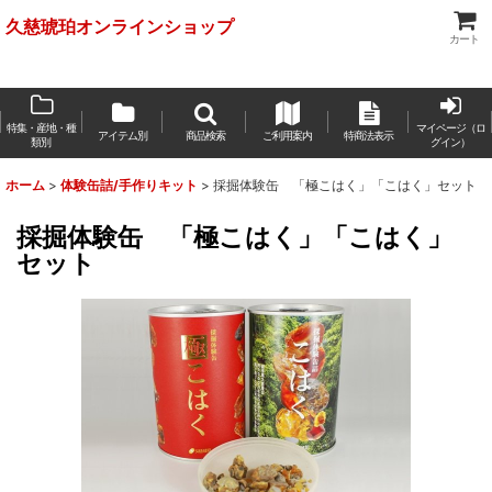
久慈琥珀オンラインショップ
カート
特集・産地・種
マイページ（ロ
アイテム別
商品検索
ご利用案内
特商法表示
類別
グイン）
ホーム
>
体験缶詰/手作りキット
>
採掘体験缶 「極こはく」「こはく」セット
採掘体験缶 「極こはく」「こはく」
セット