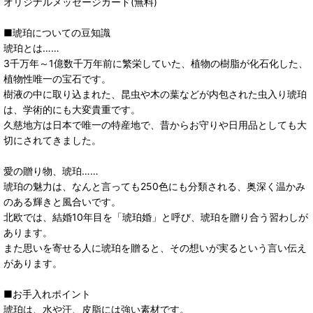
オリジナルメッセージカード(無料)
■琥珀についての豆知識
琥珀とは……
3千万年～1億数千万年前に繁栄していた、植物の樹脂が化石化した、
植物性唯一の宝石です。
樹液の中に取り込まれた、昆虫や木の葉などが内包された虫入り琥珀
は、学術的にも大変貴重です。
久慈地方は日本で唯一の特産地で、昔からお守りや日用品としても大
切にされてきました。
愛の贈り物、琥珀……
琥珀の魅力は、なんと言っても250色にも分類される、奥深く温かみ
のある輝きと風合いです。
北欧では、結婚10年目を「琥珀婚」と呼び、琥珀を贈り合う習わしが
あります。
また思いを寄せる人に琥珀を贈ると、その想いが実るという言い伝え
があります。
■お手入れポイント
琥珀は、水や汗、皮脂には強い素材です。