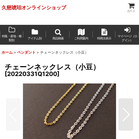
久慈琥珀オンラインショップ
カート
特集・産地・種
マイページ（ロ
アイテム別
商品検索
ご利用案内
特商法表示
類別
グイン）
ホーム
>
ペンダント
>
チェーンネックレス（小豆）
チェーンネックレス（小豆）
[
20220331Q1200
]