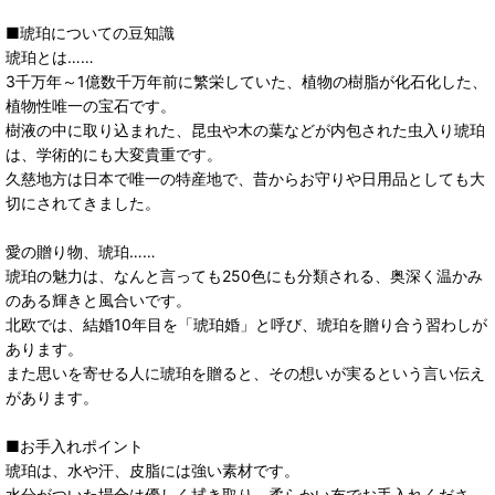
■琥珀についての豆知識
琥珀とは……
3千万年～1億数千万年前に繁栄していた、植物の樹脂が化石化した、
植物性唯一の宝石です。
樹液の中に取り込まれた、昆虫や木の葉などが内包された虫入り琥珀
は、学術的にも大変貴重です。
久慈地方は日本で唯一の特産地で、昔からお守りや日用品としても大
切にされてきました。
愛の贈り物、琥珀……
琥珀の魅力は、なんと言っても250色にも分類される、奥深く温かみ
のある輝きと風合いです。
北欧では、結婚10年目を「琥珀婚」と呼び、琥珀を贈り合う習わしが
あります。
また思いを寄せる人に琥珀を贈ると、その想いが実るという言い伝え
があります。
■お手入れポイント
琥珀は、水や汗、皮脂には強い素材です。
水分がついた場合は優しく拭き取り、柔らかい布でお手入れくださ