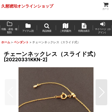
久慈琥珀オンラインショップ
カート
特集・産地・種
マイページ（ロ
アイテム別
商品検索
ご利用案内
特商法表示
類別
グイン）
ホーム
>
ペンダント
>
チェーンネックレス（スライド式）
チェーンネックレス（スライド式）
[
20220331KKN-2
]