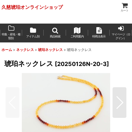
久慈琥珀オンラインショップ
カート
特集・産地・種
マイページ（ロ
アイテム別
商品検索
ご利用案内
特商法表示
類別
グイン）
ホーム
>
ネックレス
>
琥珀ネックレス
>
琥珀ネックレス
琥珀ネックレス
[
20250126N-20-3
]