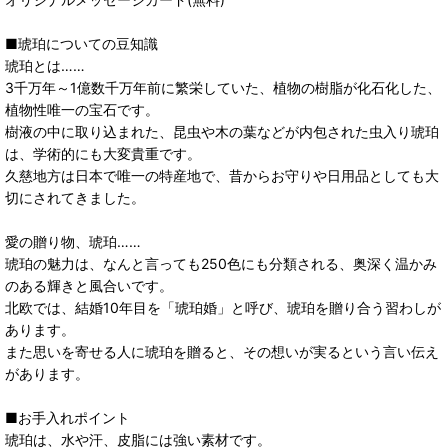
■琥珀についての豆知識
琥珀とは……
3千万年～1億数千万年前に繁栄していた、植物の樹脂が化石化した、
植物性唯一の宝石です。
樹液の中に取り込まれた、昆虫や木の葉などが内包された虫入り琥珀
は、学術的にも大変貴重です。
久慈地方は日本で唯一の特産地で、昔からお守りや日用品としても大
切にされてきました。
愛の贈り物、琥珀……
琥珀の魅力は、なんと言っても250色にも分類される、奥深く温かみ
のある輝きと風合いです。
北欧では、結婚10年目を「琥珀婚」と呼び、琥珀を贈り合う習わしが
あります。
また思いを寄せる人に琥珀を贈ると、その想いが実るという言い伝え
があります。
■お手入れポイント
琥珀は、水や汗、皮脂には強い素材です。