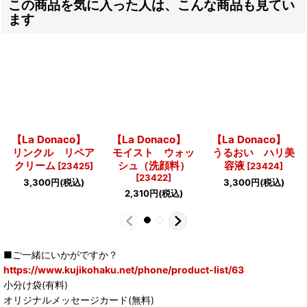
この商品を気に入った人は、こんな商品も見てい
ます
【La Donaco】
【La Donaco】
【La Donaco】
リンクル リペア
モイスト ウォッ
うるおい ハリ美
クリーム
シュ（洗顔料）
容液
[
23425
]
[
23424
]
[
23422
]
3,300
円
(税込)
3,300
円
(税込)
2,310
円
(税込)
■ご一緒にいかがですか？
https://www.kujikohaku.net/phone/product-list/63
小分け袋(有料)
オリジナルメッセージカード(無料)