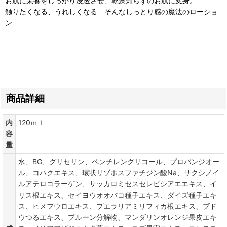
お肌に栄養をしっかり浸透させ、乾燥知らずのお肌に変身。
触りたくなる、うれしくなる そんなしっとり感の魔法のローショ
ン
商品詳細
内
120ｍｌ
容
量
水、BG、グリセリン、ペンチレングリコール、プロパンジオー
ル、コハクエキス、環状リゾホスファチジン酸Na、サクシノイ
ルアテロコラーゲン、サッカロミセスセレビシアエエキス、イ
リス根エキス、セイヨウオオバコ種子エキス、ダイズ種子エキ
ス、ヒメフウロエキス、プエラリアミリフィカ根エキス、ブド
ウつるエキス、プルーン分解物、マンダリンオレンジ果皮エキ