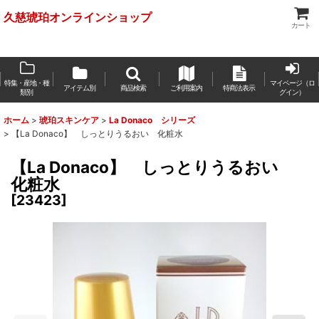
久慈琥珀オンラインショップ
カート
特集・産地・種
マイページ（ロ
アイテム別
商品検索
ご利用案内
特商法表示
類別
グイン）
ホーム
>
琥珀スキンケア
>
La Donaco シリーズ
>
【La Donaco】 しっとりうるおい 化粧水
【La Donaco】 しっとりうるおい
化粧水
[
23423
]