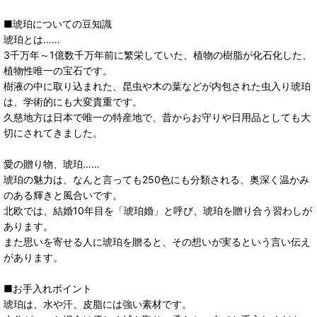
■琥珀についての豆知識
琥珀とは……
3千万年～1億数千万年前に繁栄していた、植物の樹脂が化石化した、
植物性唯一の宝石です。
樹液の中に取り込まれた、昆虫や木の葉などが内包された虫入り琥珀
は、学術的にも大変貴重です。
久慈地方は日本で唯一の特産地で、昔からお守りや日用品としても大
切にされてきました。
愛の贈り物、琥珀……
琥珀の魅力は、なんと言っても250色にも分類される、奥深く温かみ
のある輝きと風合いです。
北欧では、結婚10年目を「琥珀婚」と呼び、琥珀を贈り合う習わしが
あります。
また思いを寄せる人に琥珀を贈ると、その想いが実るという言い伝え
があります。
■お手入れポイント
琥珀は、水や汗、皮脂には強い素材です。