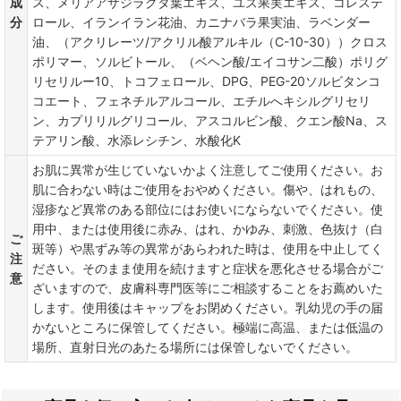
成
ス、メリアアザジラクタ葉エキス、ユズ果実エキス、コレステ
分
ロール、イランイラン花油、カニナバラ果実油、ラベンダー
油、（アクリレーツ/アクリル酸アルキル（C-10-30））クロス
ポリマー、ソルビトール、（ベヘン酸/エイコサン二酸）ポリグ
リセリルー10、トコフェロール、DPG、PEG-20ソルビタンコ
コエート、フェネチルアルコール、エチルへキシルグリセリ
ン、カプリリルグリコール、アスコルビン酸、クエン酸Na、ス
テアリン酸、水添レシチン、水酸化K
お肌に異常が生じていないかよく注意してご使用ください。お
肌に合わない時はご使用をおやめください。傷や、はれもの、
湿疹など異常のある部位にはお使いにならないでください。使
用中、または使用後に赤み、はれ、かゆみ、刺激、色抜け（白
ご
斑等）や黒ずみ等の異常があらわれた時は、使用を中止してく
注
ださい。そのまま使用を続けますと症状を悪化させる場合がご
意
ざいますので、皮膚科専門医等にご相談することをお薦めいた
します。使用後はキャップをお閉めください。乳幼児の手の届
かないところに保管してください。極端に高温、または低温の
場所、直射日光のあたる場所には保管しないでください。