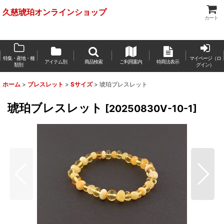
久慈琥珀オンラインショップ
カート
特集・産地・種
マイページ（ロ
アイテム別
商品検索
ご利用案内
特商法表示
類別
グイン）
ホーム
>
ブレスレット
>
Sサイズ
>
琥珀ブレスレット
琥珀ブレスレット
[
20250830V-10-1
]