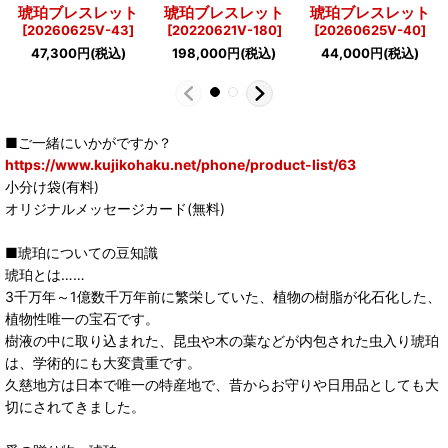
琥珀ブレスレット
琥珀ブレスレット
琥珀ブレスレット
[
20260625V-43
]
[
20220621V-180
]
[
20260625V-40
]
47,300
円
(税込)
198,000
円
(税込)
44,000
円
(税込)
■ご一緒にいかがですか？
https://www.kujikohaku.net/phone/product-list/63
小分け袋(有料)
オリジナルメッセージカード(無料)
■琥珀についての豆知識
琥珀とは……
3千万年～1億数千万年前に繁栄していた、植物の樹脂が化石化した、
植物性唯一の宝石です。
樹液の中に取り込まれた、昆虫や木の葉などが内包された虫入り琥珀
は、学術的にも大変貴重です。
久慈地方は日本で唯一の特産地で、昔からお守りや日用品としても大
切にされてきました。