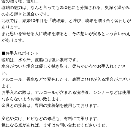
愛の贈り物、琥珀……
琥珀の魅力は、なんと言っても250色にも分類される、奥深く温かみ
のある輝きと風合いです。
北欧では、結婚10年目を「琥珀婚」と呼び、琥珀を贈り合う習わしが
あります。
また思いを寄せる人に琥珀を贈ると、その想いが実るという言い伝え
があります。
■お手入れポイント
琥珀は、水や汗、皮脂には強い素材です。
水分がついた場合は優しく拭き取り、柔らかい布でお手入れくださ
い。
アルコール、香水などで変色したり、表面にひびが入る場合がござい
ます。
お手入れの際は、アルコールが含まれる洗浄液、シンナーなどは使用
なさらないようお願い致します。
金具との接着は、専用の接着剤を使用しております。
変色や欠け、ヒビなどの修理も、有料にて承ります。
気になる点があれば、まずはお問い合わせくださいませ。