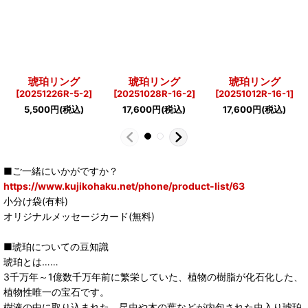
琥珀リング
琥珀リング
琥珀リング
[
20251226R-5-2
]
[
20251028R-16-2
]
[
20251012R-16-1
]
5,500
円
(税込)
17,600
円
(税込)
17,600
円
(税込)
■ご一緒にいかがですか？
https://www.kujikohaku.net/phone/product-list/63
小分け袋(有料)
オリジナルメッセージカード(無料)
■琥珀についての豆知識
琥珀とは……
3千万年～1億数千万年前に繁栄していた、植物の樹脂が化石化した、
植物性唯一の宝石です。
樹液の中に取り込まれた、昆虫や木の葉などが内包された虫入り琥珀