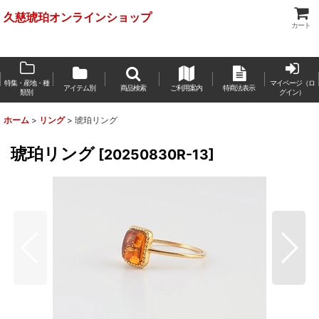
久慈琥珀オンラインショップ
カート
特集・産地・種
マイページ（ロ
アイテム別
商品検索
ご利用案内
特商法表示
類別
グイン）
ホーム
>
リング
>
琥珀リング
琥珀リング
[
20250830R-13
]