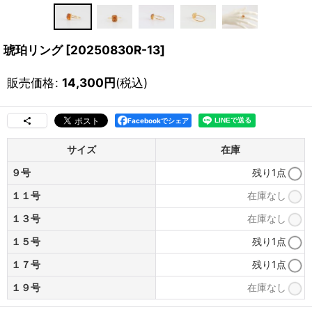
琥珀リング
[
20250830R-13
]
販売価格
:
14,300
円
(税込)
Facebookでシェア
サイズ
在庫
９号
残り1点
１１号
在庫なし
１３号
在庫なし
１５号
残り1点
１７号
残り1点
１９号
在庫なし