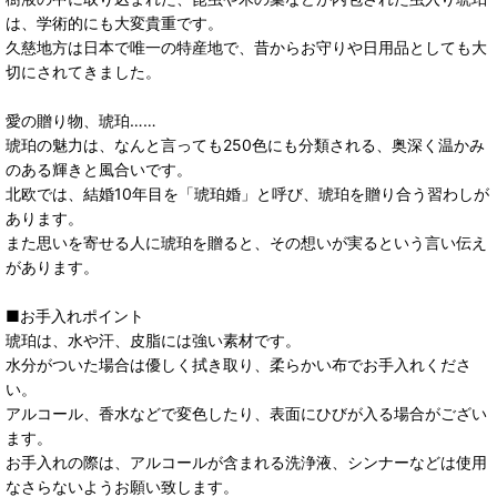
は、学術的にも大変貴重です。
久慈地方は日本で唯一の特産地で、昔からお守りや日用品としても大
切にされてきました。
愛の贈り物、琥珀……
琥珀の魅力は、なんと言っても250色にも分類される、奥深く温かみ
のある輝きと風合いです。
北欧では、結婚10年目を「琥珀婚」と呼び、琥珀を贈り合う習わしが
あります。
また思いを寄せる人に琥珀を贈ると、その想いが実るという言い伝え
があります。
■お手入れポイント
琥珀は、水や汗、皮脂には強い素材です。
水分がついた場合は優しく拭き取り、柔らかい布でお手入れくださ
い。
アルコール、香水などで変色したり、表面にひびが入る場合がござい
ます。
お手入れの際は、アルコールが含まれる洗浄液、シンナーなどは使用
なさらないようお願い致します。