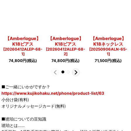
【Amberlogue】
【Amberlogue】
【Amberlogue】
K18ピアス
K18ピアス
K18ネックレス
[
20260412ALEP-68-
[
20260412ALEP-68-
[
20250906ALN-65-
1
]
2
]
1
]
74,800
円
(税込)
74,800
円
(税込)
71,500
円
(税込)
■ご一緒にいかがですか？
https://www.kujikohaku.net/phone/product-list/63
小分け袋(有料)
オリジナルメッセージカード(無料)
■琥珀についての豆知識
琥珀とは……