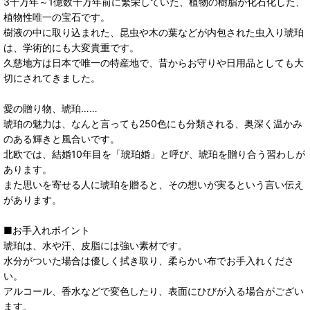
3千万年～1億数千万年前に繁栄していた、植物の樹脂が化石化した、
植物性唯一の宝石です。
樹液の中に取り込まれた、昆虫や木の葉などが内包された虫入り琥珀
は、学術的にも大変貴重です。
久慈地方は日本で唯一の特産地で、昔からお守りや日用品としても大
切にされてきました。
愛の贈り物、琥珀……
琥珀の魅力は、なんと言っても250色にも分類される、奥深く温かみ
のある輝きと風合いです。
北欧では、結婚10年目を「琥珀婚」と呼び、琥珀を贈り合う習わしが
あります。
また思いを寄せる人に琥珀を贈ると、その想いが実るという言い伝え
があります。
■お手入れポイント
琥珀は、水や汗、皮脂には強い素材です。
水分がついた場合は優しく拭き取り、柔らかい布でお手入れくださ
い。
アルコール、香水などで変色したり、表面にひびが入る場合がござい
ます。