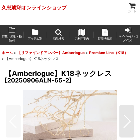
久慈琥珀オンラインショップ
カート
特集・産地・種
マイページ（ロ
アイテム別
商品検索
ご利用案内
特商法表示
類別
グイン）
ホーム
>
【リファインドアンバー】Amberlogue
>
Premium Line（K18）
>
【Amberlogue】K18ネックレス
【Amberlogue】K18ネックレス
[
20250906ALN-65-2
]