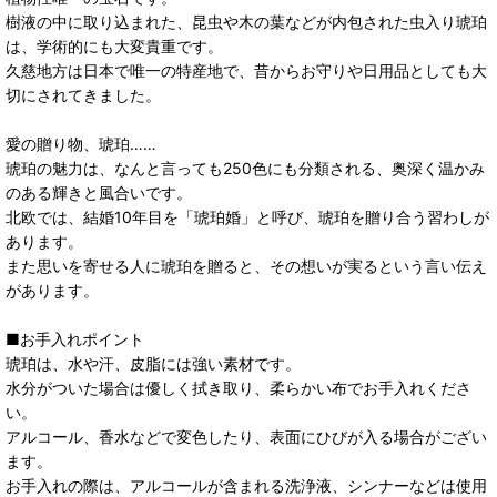
樹液の中に取り込まれた、昆虫や木の葉などが内包された虫入り琥珀
は、学術的にも大変貴重です。
久慈地方は日本で唯一の特産地で、昔からお守りや日用品としても大
切にされてきました。
愛の贈り物、琥珀……
琥珀の魅力は、なんと言っても250色にも分類される、奥深く温かみ
のある輝きと風合いです。
北欧では、結婚10年目を「琥珀婚」と呼び、琥珀を贈り合う習わしが
あります。
また思いを寄せる人に琥珀を贈ると、その想いが実るという言い伝え
があります。
■お手入れポイント
琥珀は、水や汗、皮脂には強い素材です。
水分がついた場合は優しく拭き取り、柔らかい布でお手入れくださ
い。
アルコール、香水などで変色したり、表面にひびが入る場合がござい
ます。
お手入れの際は、アルコールが含まれる洗浄液、シンナーなどは使用