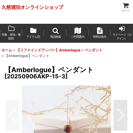
久慈琥珀オンラインショップ
カート
特集・産地・種
マイページ（ロ
アイテム別
商品検索
ご利用案内
特商法表示
類別
グイン）
ホーム
>
【リファインドアンバー】Amberlogue
>
ペンダント
>
【Amberlogue】ペンダント
【Amberlogue】ペンダント
[
20250906AKP-15-3
]