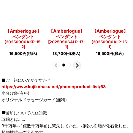
【Amberlogue】
【Amberlogue】
【Amberlogue】
ペンダント
ペンダント
ペンダント
[
20250906AKP-15-
[
20250906ALP-17-
[
20250906ALP-15-
2
]
1
]
1
]
16,500
円
(税込)
18,700
円
(税込)
16,500
円
(税込)
■ご一緒にいかがですか？
https://www.kujikohaku.net/phone/product-list/63
小分け袋(有料)
オリジナルメッセージカード(無料)
■琥珀についての豆知識
琥珀とは……
3千万年～1億数千万年前に繁栄していた、植物の樹脂が化石化した、
植物性唯一の宝石です。