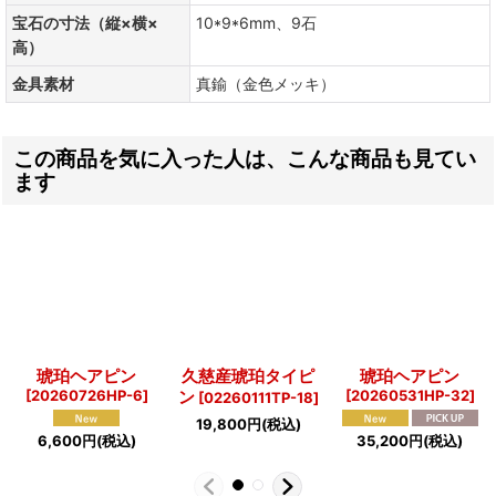
宝石の寸法（縦×横×
10*9*6mm、9石
高）
金具素材
真鍮（金色メッキ）
この商品を気に入った人は、こんな商品も見てい
ます
琥珀ヘアピン
久慈産琥珀タイピ
琥珀ヘアピン
[
20260726HP-6
]
ン
[
20260531HP-32
]
[
02260111TP-18
]
19,800
円
(税込)
6,600
円
(税込)
35,200
円
(税込)