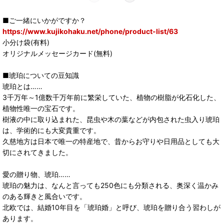
■ご一緒にいかがですか？
https://www.kujikohaku.net/phone/product-list/63
小分け袋(有料)
オリジナルメッセージカード(無料)
■琥珀についての豆知識
琥珀とは……
3千万年～1億数千万年前に繁栄していた、植物の樹脂が化石化した、
植物性唯一の宝石です。
樹液の中に取り込まれた、昆虫や木の葉などが内包された虫入り琥珀
は、学術的にも大変貴重です。
久慈地方は日本で唯一の特産地で、昔からお守りや日用品としても大
切にされてきました。
愛の贈り物、琥珀……
琥珀の魅力は、なんと言っても250色にも分類される、奥深く温かみ
のある輝きと風合いです。
北欧では、結婚10年目を「琥珀婚」と呼び、琥珀を贈り合う習わしが
あります。