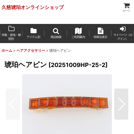
久慈琥珀オンラインショップ
カート
特集・産地・種
マイページ（ロ
アイテム別
商品検索
ご利用案内
特商法表示
類別
グイン）
ホーム
>
ヘアアクセサリー
>
琥珀ヘアピン
琥珀ヘアピン
[
20251009HP-25-2
]