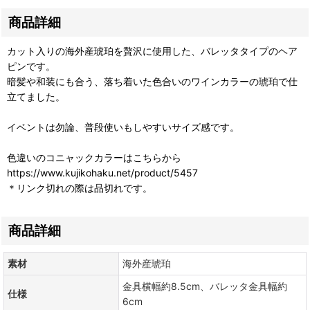
商品詳細
カット入りの海外産琥珀を贅沢に使用した、バレッタタイプのヘア
ピンです。
暗髪や和装にも合う、落ち着いた色合いのワインカラーの琥珀で仕
立てました。
イベントは勿論、普段使いもしやすいサイズ感です。
色違いのコニャックカラーはこちらから
https://www.kujikohaku.net/product/5457
＊リンク切れの際は品切れです。
商品詳細
素材
海外産琥珀
金具横幅約8.5cm、バレッタ金具幅約
仕様
6cm