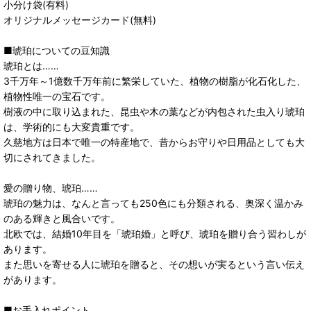
小分け袋(有料)
オリジナルメッセージカード(無料)
■琥珀についての豆知識
琥珀とは……
3千万年～1億数千万年前に繁栄していた、植物の樹脂が化石化した、
植物性唯一の宝石です。
樹液の中に取り込まれた、昆虫や木の葉などが内包された虫入り琥珀
は、学術的にも大変貴重です。
久慈地方は日本で唯一の特産地で、昔からお守りや日用品としても大
切にされてきました。
愛の贈り物、琥珀……
琥珀の魅力は、なんと言っても250色にも分類される、奥深く温かみ
のある輝きと風合いです。
北欧では、結婚10年目を「琥珀婚」と呼び、琥珀を贈り合う習わしが
あります。
また思いを寄せる人に琥珀を贈ると、その想いが実るという言い伝え
があります。
■お手入れポイント