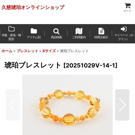
久慈琥珀オンラインショップ
カート
特集・産地・種
マイページ（ロ
アイテム別
商品検索
ご利用案内
特商法表示
類別
グイン）
ホーム
>
ブレスレット
>
Sサイズ
>
琥珀ブレスレット
琥珀ブレスレット
[
20251029V-14-1
]