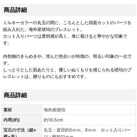
商品詳細
ミルキーカラーの丸玉の間に、ころんとした四面カットのパーツを
組み入れた、海外産琥珀のブレスレット。
カット入りパーツは透明感が高く、身に着けると華やかな印象で
す。
内包物のきらめきや、澄んだ色合いが特徴の、明るい印象の一点で
す。
しっとりとした肌あたりと、優しいぬくもりを感じられる琥珀のブ
レスレットは、贈りものにもおすすめです。
商品詳細
素材
海外産琥珀
内周(約)
約16.5cm
宝石の寸法（縦×
丸玉：直径約5ｍｍ、6ｍｍ カット入りパー
横×高）
ツ：幅約11ｍｍ