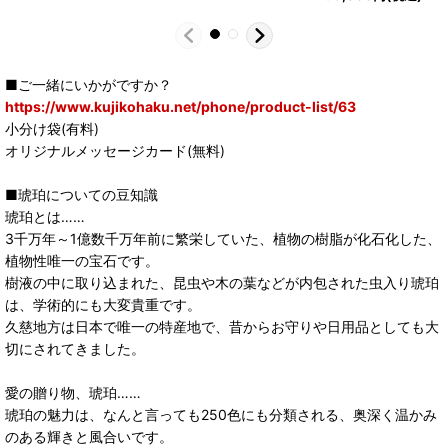
■ご一緒にいかがですか？
https://www.kujikohaku.net/phone/product-list/63
小分け袋(有料)
オリジナルメッセージカード(無料)
■琥珀についての豆知識
琥珀とは……
3千万年～1億数千万年前に繁栄していた、植物の樹脂が化石化した、
植物性唯一の宝石です。
樹液の中に取り込まれた、昆虫や木の葉などが内包された虫入り琥珀
は、学術的にも大変貴重です。
久慈地方は日本で唯一の特産地で、昔からお守りや日用品としても大
切にされてきました。
愛の贈り物、琥珀……
琥珀の魅力は、なんと言っても250色にも分類される、奥深く温かみ
のある輝きと風合いです。