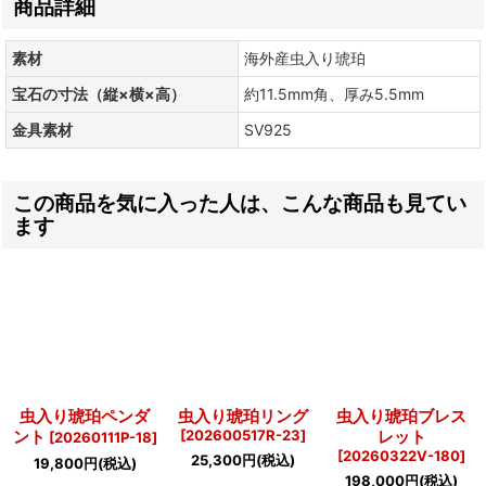
商品詳細
素材
海外産虫入り琥珀
宝石の寸法（縦×横×高）
約11.5mm角、厚み5.5mm
金具素材
SV925
この商品を気に入った人は、こんな商品も見てい
ます
虫入り琥珀ペンダ
虫入り琥珀リング
虫入り琥珀ブレス
ント
[
202600517R-23
]
レット
[
20260111P-18
]
[
20260322V-180
]
25,300
円
(税込)
19,800
円
(税込)
198,000
円
(税込)