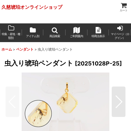
久慈琥珀オンラインショップ
カート
特集・産地・種
マイページ（ロ
アイテム別
商品検索
ご利用案内
特商法表示
類別
グイン）
ホーム
>
ペンダント
>
虫入り琥珀ペンダント
虫入り琥珀ペンダント
[
20251028P-25
]