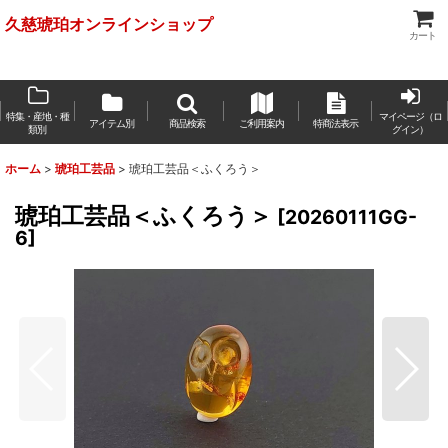
久慈琥珀オンラインショップ
カート
特集・産地・種
マイページ（ロ
アイテム別
商品検索
ご利用案内
特商法表示
類別
グイン）
ホーム
>
琥珀工芸品
>
琥珀工芸品＜ふくろう＞
琥珀工芸品＜ふくろう＞
[
20260111GG-
6
]