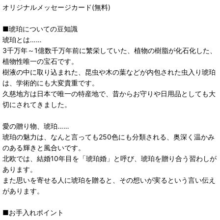
オリジナルメッセージカード(無料)
■琥珀についての豆知識
琥珀とは……
3千万年～1億数千万年前に繁栄していた、植物の樹脂が化石化した、
植物性唯一の宝石です。
樹液の中に取り込まれた、昆虫や木の葉などが内包された虫入り琥珀
は、学術的にも大変貴重です。
久慈地方は日本で唯一の特産地で、昔からお守りや日用品としても大
切にされてきました。
愛の贈り物、琥珀……
琥珀の魅力は、なんと言っても250色にも分類される、奥深く温かみ
のある輝きと風合いです。
北欧では、結婚10年目を「琥珀婚」と呼び、琥珀を贈り合う習わしが
あります。
また思いを寄せる人に琥珀を贈ると、その想いが実るという言い伝え
があります。
■お手入れポイント