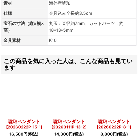
素材
海外産琥珀
仕様
金具込み全長約3.5cm
宝石の寸法（縦×横×
丸玉：直径約7mm、カットパーツ：約
高）
18*13*5mm
金具素材
K10
この商品を気に入った人は、こんな商品も見てい
ます
琥珀ペンダント
琥珀ペンダント
琥珀ペンダント
[
20260222P-15-1
]
[
20260111P-13-2
]
[
20260222P-8-1
]
16,500
円
(税込)
14,300
円
(税込)
8,800
円
(税込)