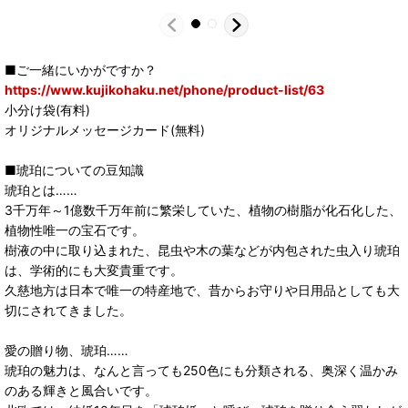
■ご一緒にいかがですか？
https://www.kujikohaku.net/phone/product-list/63
小分け袋(有料)
オリジナルメッセージカード(無料)
■琥珀についての豆知識
琥珀とは……
3千万年～1億数千万年前に繁栄していた、植物の樹脂が化石化した、
植物性唯一の宝石です。
樹液の中に取り込まれた、昆虫や木の葉などが内包された虫入り琥珀
は、学術的にも大変貴重です。
久慈地方は日本で唯一の特産地で、昔からお守りや日用品としても大
切にされてきました。
愛の贈り物、琥珀……
琥珀の魅力は、なんと言っても250色にも分類される、奥深く温かみ
のある輝きと風合いです。