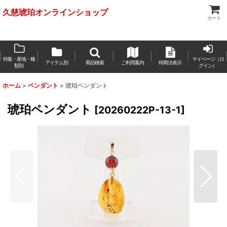
久慈琥珀オンラインショップ
カート
特集・産地・種
マイページ（ロ
アイテム別
商品検索
ご利用案内
特商法表示
類別
グイン）
ホーム
>
ペンダント
>
琥珀ペンダント
琥珀ペンダント
[
20260222P-13-1
]