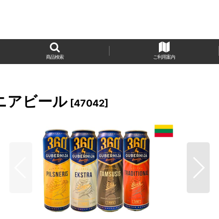
商品検索
ご利用案内
ニアビール
[
47042
]