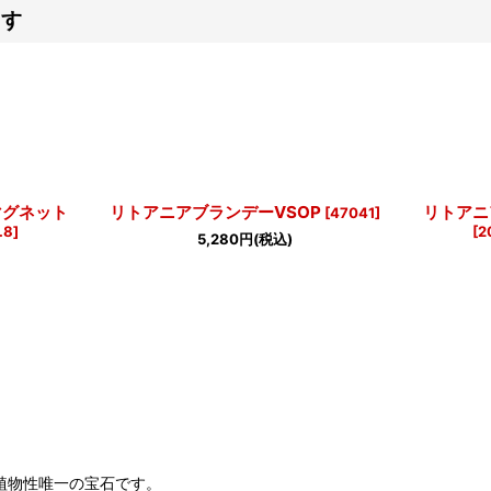
ます
マグネット
リトアニアブランデーVSOP
リトアニ
[
47041
]
.8
]
[
2
5,280
円
(税込)
植物性唯一の宝石です。