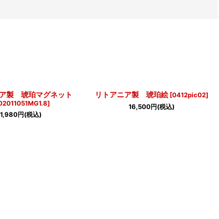
ア製 琥珀マグネット
リトアニア製 琥珀絵
[
0412pic02
]
02011051MG1.8
]
16,500
円
(税込)
1,980
円
(税込)