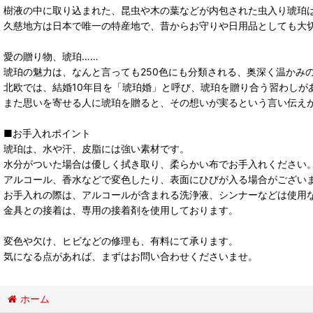
樹液の中に取り込まれた、昆虫や木の葉などが内包された虫入り琥珀
久慈地方は日本で唯一の特産地で、昔からお守りや日用品としても大
愛の贈り物、琥珀……
琥珀の魅力は、なんと言っても250色にも分類される、奥深く温かみ
北欧では、結婚10年目を「琥珀婚」と呼び、琥珀を贈り合う習わしが
また思いを寄せる人に琥珀を贈ると、その想いが実るという言い伝え
■お手入れポイント
琥珀は、水や汗、皮脂には強い素材です。
水分がついた場合は優しく拭き取り、柔らかい布でお手入れください
アルコール、香水などで変色したり、表面にひびが入る場合がござい
お手入れの際は、アルコールが含まれる洗浄液、シンナーなどは使用
金具との接着は、専用の接着剤を使用しております。
変色や欠け、ヒビなどの修理も、有料にて承ります。
気になる点があれば、まずはお問い合わせくださいませ。
ホーム