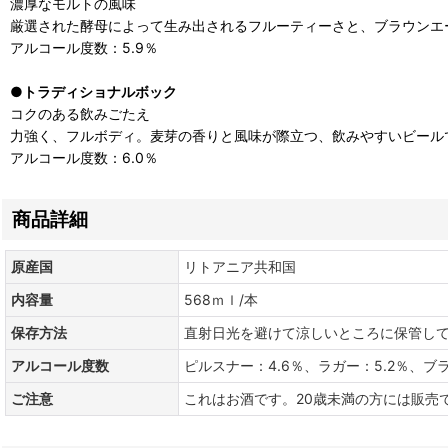
濃厚なモルトの風味
厳選された酵母によって生み出されるフルーティーさと、ブラウンエ
アルコール度数：5.9％
●
トラディショナルボック
コクのある飲みごたえ
力強く、フルボディ。麦芽の香りと風味が際立つ、飲みやすいビール
アルコール度数：6.0％
商品詳細
原産国
リトアニア共和国
内容量
568ｍｌ/本
保存方法
直射日光を避けて涼しいところに保管し
アルコール度数
ピルスナー：4.6％、ラガー：5.2％、ブ
ご注意
これはお酒です。20歳未満の方には販売