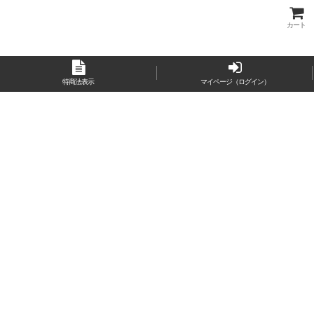
カート
特商法表示
マイページ（ログイン）