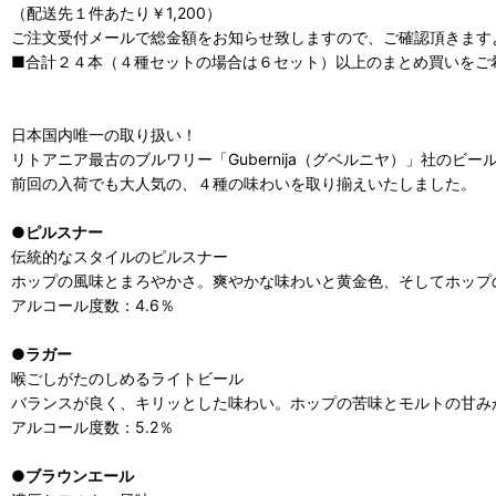
（配送先１件あたり￥1,200）
ご注文受付メールで総金額をお知らせ致しますので、ご確認頂きます
■合計２４本（４種セットの場合は６セット）以上のまとめ買いをご
日本国内唯一の取り扱い！
リトアニア最古のブルワリー「Gubernija（グベルニヤ）」社のビー
前回の入荷でも大人気の、４種の味わいを取り揃えいたしました。
●
ピルスナー
伝統的なスタイルのピルスナー
ホップの風味とまろやかさ。爽やかな味わいと黄金色、そしてホップ
アルコール度数：4.6％
●
ラガー
喉ごしがたのしめるライトビール
バランスが良く、キリッとした味わい。ホップの苦味とモルトの甘み
アルコール度数：5.2％
●
ブラウンエール