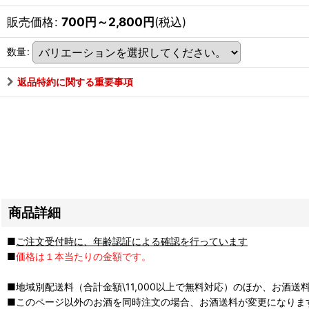
販売価格
:
700
円
～2,800
円
(税込)
数量
:
返品特約に関する重要事項
商品詳細
■
ご注文受付時に、年齢認証による確認を行っています
■
価格は１本当たりの金額です。
■地域別配送料（合計金額\11,000以上で無料対応）のほか、お酒送
■このページ以外のお酒を同時注文の場合、お酒送料が変更になりま