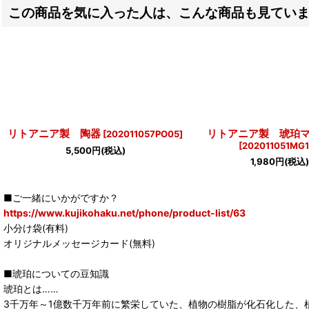
この商品を気に入った人は、こんな商品も見てい
リトアニア製 陶器
リトアニア製 琥珀
[
202011057PO05
]
[
202011051MG1
5,500
円
(税込)
1,980
円
(税込)
■ご一緒にいかがですか？
https://www.kujikohaku.net/phone/product-list/63
小分け袋(有料)
オリジナルメッセージカード(無料)
■琥珀についての豆知識
琥珀とは……
3千万年～1億数千万年前に繁栄していた、植物の樹脂が化石化した、