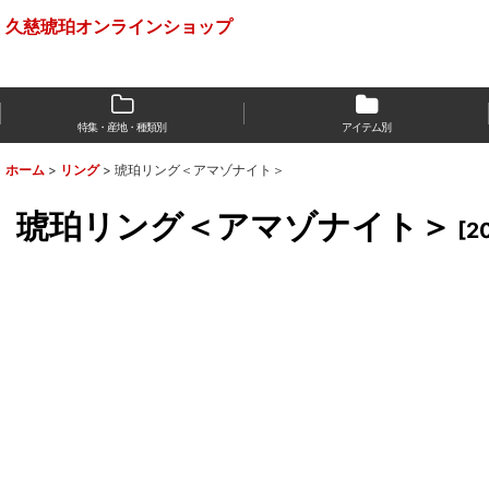
久慈琥珀オンラインショップ
特集・産地・種類別
アイテム別
ホーム
>
リング
>
琥珀リング＜アマゾナイト＞
琥珀リング＜アマゾナイト＞
[
2