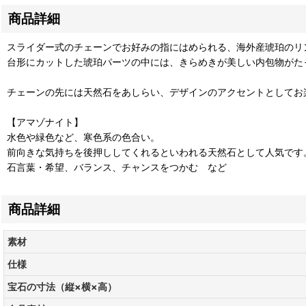
商品詳細
スライダー式のチェーンでお好みの指にはめられる、海外産琥珀のリ
台形にカットした琥珀パーツの中には、きらめきが美しい内包物がた
チェーンの先には天然石をあしらい、デザインのアクセントとしてお
【アマゾナイト】
水色や緑色など、寒色系の色合い。
前向きな気持ちを後押ししてくれるといわれる天然石として人気です
石言葉・希望、バランス、チャンスをつかむ など
商品詳細
素材
仕様
宝石の寸法（縦×横×高）