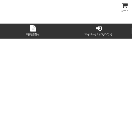
カート
特商法表示
マイページ（ログイン）