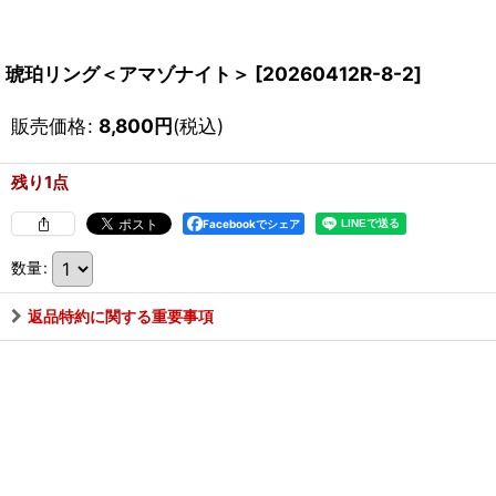
琥珀リング＜アマゾナイト＞
[
20260412R-8-2
]
販売価格
:
8,800
円
(税込)
残り1点
Facebookでシェア
数量
:
返品特約に関する重要事項