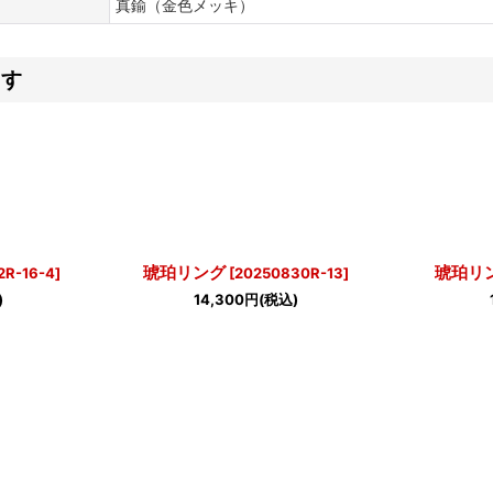
真鍮（金色メッキ）
ます
琥珀リング
琥珀リ
2R-16-4
]
[
20250830R-13
]
)
14,300
円
(税込)