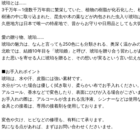
琥珀とは……
3千万年～1億数千万年前に繁栄していた、植物の樹脂が化石化した、
樹液の中に取り込まれた、昆虫や木の葉などが内包された虫入り琥珀
久慈地方は日本で唯一の特産地で、昔からお守りや日用品としても大
愛の贈り物、琥珀……
琥珀の魅力は、なんと言っても250色にも分類される、奥深く温かみ
北欧では、結婚10年目を「琥珀婚」と呼び、琥珀を贈り合う習わしが
また思いを寄せる人に琥珀を贈ると、その想いが実るという言い伝え
■お手入れポイント
琥珀は、水や汗、皮脂には強い素材です。
水分がついた場合は優しく拭き取り、柔らかい布でお手入れください
アルコール、香水などで変色したり、表面にひびが入る場合がござい
お手入れの際は、アルコールが含まれる洗浄液、シンナーなどは使用
金具との接着は、専用の接着剤を使用しております。
変色や欠け、ヒビなどの修理も、有料にて承ります。
気になる点があれば、まずはお問い合わせくださいませ。