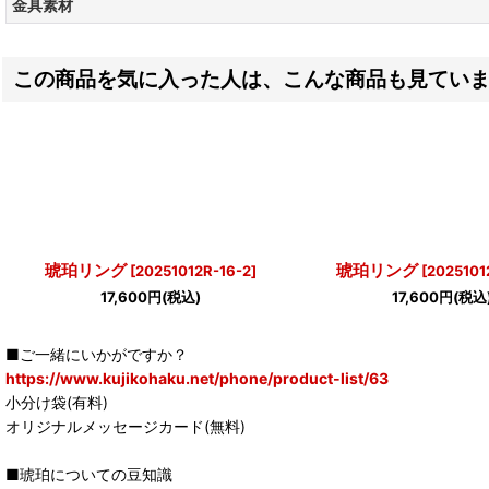
金具素材
この商品を気に入った人は、こんな商品も見てい
琥珀リング
琥珀リング
[
20251012R-16-2
]
[
2025101
17,600
円
(税込)
17,600
円
(税込
■ご一緒にいかがですか？
https://www.kujikohaku.net/phone/product-list/63
小分け袋(有料)
オリジナルメッセージカード(無料)
■琥珀についての豆知識