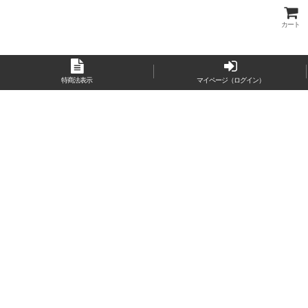
カート
特商法表示
マイページ（ログイン）