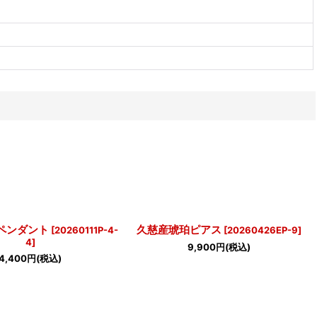
ペンダント
久慈産琥珀ピアス
[
20260111P-4-
[
20260426EP-9
]
4
]
9,900
円
(税込)
4,400
円
(税込)