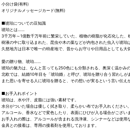
小分け袋(有料)
オリジナルメッセージカード(無料)
■琥珀についての豆知識
琥珀とは……
3千万年～1億数千万年前に繁栄していた、植物の樹脂が化石化した、
樹液の中に取り込まれた、昆虫や木の葉などが内包された虫入り琥珀
久慈地方は日本で唯一の特産地で、昔からお守りや日用品としても大
愛の贈り物、琥珀……
琥珀の魅力は、なんと言っても250色にも分類される、奥深く温かみ
北欧では、結婚10年目を「琥珀婚」と呼び、琥珀を贈り合う習わしが
また思いを寄せる人に琥珀を贈ると、その想いが実るという言い伝え
■お手入れポイント
琥珀は、水や汗、皮脂には強い素材です。
水分がついた場合は優しく拭き取り、柔らかい布でお手入れください
アルコール、香水などで変色したり、表面にひびが入る場合がござい
お手入れの際は、アルコールが含まれる洗浄液、シンナーなどは使用
金具との接着は、専用の接着剤を使用しております。