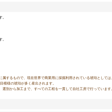
す。
す。
に属するもので、現在世界で商業用に採掘利用されている琥珀としては
縞目模様の琥珀が多く産出されます。
、選別から加工まで、すべての工程を一貫して自社工房で行っています