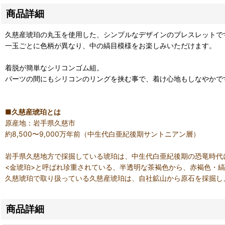
商品詳細
久慈産琥珀の丸玉を使用した、シンプルなデザインのブレスレットで
一玉ごとに色柄が異なり、中の縞目模様をお楽しみいただけます。
着脱が簡単なシリコンゴム組。
パーツの間にもシリコンのリングを挟む事で、着け心地もしなやかで
■久慈産琥珀とは
原産地：岩手県久慈市
約8,500〜9,000万年前（中生代白亜紀後期サントニアン層）
岩手県久慈地方で採掘している琥珀は、中生代白亜紀後期の恐竜時代
<金琥珀>と呼ばれ珍重されている、半透明な茶褐色から、赤褐色・
久慈琥珀で取り扱っている久慈産琥珀は、自社鉱山から原石を採掘し
商品詳細