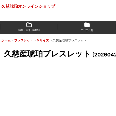
久慈琥珀オンラインショップ
特集・産地・種類別
アイテム別
ホーム
>
ブレスレット
>
Ｍサイズ
>
久慈産琥珀ブレスレット
久慈産琥珀ブレスレット
[
202604