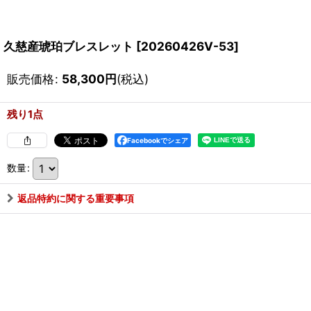
久慈産琥珀ブレスレット
[
20260426V-53
]
販売価格
:
58,300
円
(税込)
残り1点
Facebookでシェア
数量
:
返品特約に関する重要事項