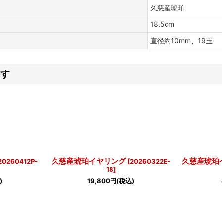
久慈産琥珀
18.5cm
直径約10mm、19玉
ます
久慈産琥珀イヤリング
久慈産琥珀
20260412P-
[
20260322E-
18
]
)
19,800
円
(税込)