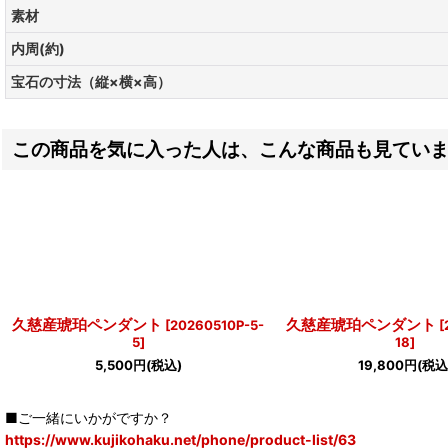
素材
内周(約)
宝石の寸法（縦×横×高）
この商品を気に入った人は、こんな商品も見てい
久慈産琥珀ペンダント
久慈産琥珀ペンダント
[
20260510P-5-
[
5
]
18
]
5,500
円
(税込)
19,800
円
(税込
■ご一緒にいかがですか？
https://www.kujikohaku.net/phone/product-list/63