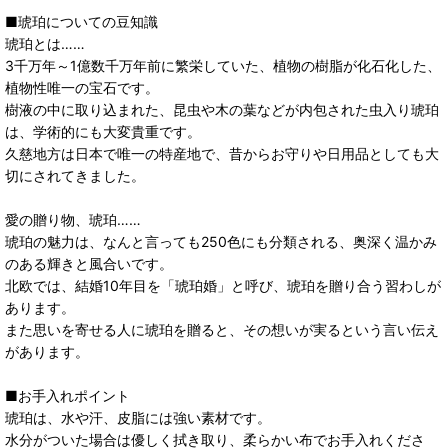
■琥珀についての豆知識
琥珀とは……
3千万年～1億数千万年前に繁栄していた、植物の樹脂が化石化した、
植物性唯一の宝石です。
樹液の中に取り込まれた、昆虫や木の葉などが内包された虫入り琥珀
は、学術的にも大変貴重です。
久慈地方は日本で唯一の特産地で、昔からお守りや日用品としても大
切にされてきました。
愛の贈り物、琥珀……
琥珀の魅力は、なんと言っても250色にも分類される、奥深く温かみ
のある輝きと風合いです。
北欧では、結婚10年目を「琥珀婚」と呼び、琥珀を贈り合う習わしが
あります。
また思いを寄せる人に琥珀を贈ると、その想いが実るという言い伝え
があります。
■お手入れポイント
琥珀は、水や汗、皮脂には強い素材です。
水分がついた場合は優しく拭き取り、柔らかい布でお手入れくださ