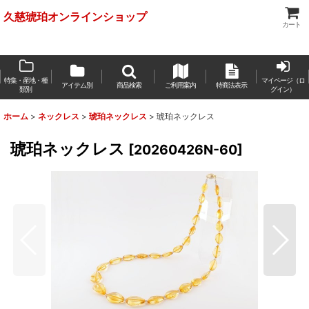
久慈琥珀オンラインショップ
カート
特集・産地・種
マイページ（ロ
アイテム別
商品検索
ご利用案内
特商法表示
類別
グイン）
ホーム
>
ネックレス
>
琥珀ネックレス
>
琥珀ネックレス
琥珀ネックレス
[
20260426N-60
]