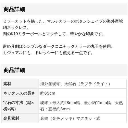
商品詳細
ミラーカットを施した、マルチカラーのボタンシェイプの海外産琥
珀ネックレス。
間のK10ミラーボールとマッチして、華やかな印象です。
留め具側はシンプルなダークコニャックカラーの丸玉を使用。
カジュアルにも、ドレッシーにも使える一点です。
商品詳細
素材
海外産琥珀、天然石（ラブラドライト）
ネックレスの長さ
約65cm
宝石の寸法（縦×
琥珀：最大約28mm幅、最小約11mm幅、天然
横×高）
石：直径約3mm
金具素材
真鍮（金色メッキ）マグネット式