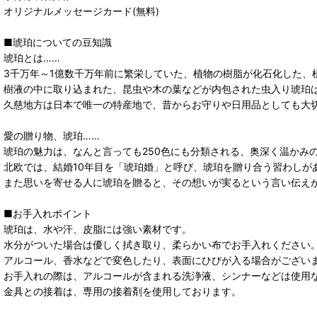
オリジナルメッセージカード(無料)
■琥珀についての豆知識
琥珀とは……
3千万年～1億数千万年前に繁栄していた、植物の樹脂が化石化した、
樹液の中に取り込まれた、昆虫や木の葉などが内包された虫入り琥珀
久慈地方は日本で唯一の特産地で、昔からお守りや日用品としても大
愛の贈り物、琥珀……
琥珀の魅力は、なんと言っても250色にも分類される、奥深く温かみ
北欧では、結婚10年目を「琥珀婚」と呼び、琥珀を贈り合う習わしが
また思いを寄せる人に琥珀を贈ると、その想いが実るという言い伝え
■お手入れポイント
琥珀は、水や汗、皮脂には強い素材です。
水分がついた場合は優しく拭き取り、柔らかい布でお手入れください
アルコール、香水などで変色したり、表面にひびが入る場合がござい
お手入れの際は、アルコールが含まれる洗浄液、シンナーなどは使用
金具との接着は、専用の接着剤を使用しております。