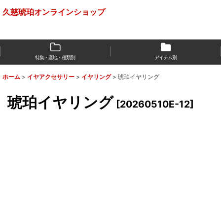
久慈琥珀オンラインショップ
特集・産地・種類別
アイテム別
ホーム
>
イヤアクセサリー
>
イヤリング
>
琥珀イヤリング
琥珀イヤリング
[
20260510E-12
]