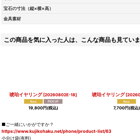
宝石の寸法（縦×横×高）
金具素材
この商品を気に入った人は、こんな商品も見てい
琥珀イヤリング
琥珀イヤリング
[
20260802E-18
]
[
20260
19,800
円
(税込)
7,700
円
(税込)
■ご一緒にいかがですか？
https://www.kujikohaku.net/phone/product-list/63
小分け袋(有料)