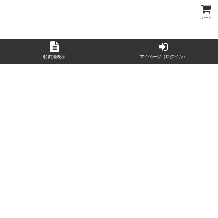
カート
特商法表示
マイページ（ログイン）