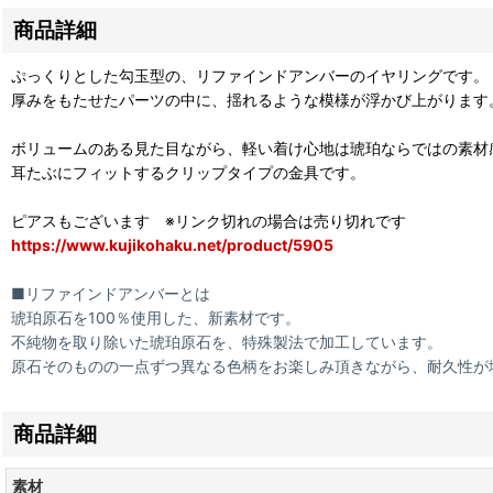
商品詳細
ぷっくりとした勾玉型の、リファインドアンバーのイヤリングです。
厚みをもたせたパーツの中に、揺れるような模様が浮かび上がります
ボリュームのある見た目ながら、軽い着け心地は琥珀ならではの素材
耳たぶにフィットするクリップタイプの金具です。
ピアスもございます ※リンク切れの場合は売り切れです
https://www.kujikohaku.net/product/5905
■リファインドアンバーとは
琥珀原石を100％使用した、新素材です。
不純物を取り除いた琥珀原石を、特殊製法で加工しています。
原石そのものの一点ずつ異なる色柄をお楽しみ頂きながら、耐久性が
商品詳細
素材