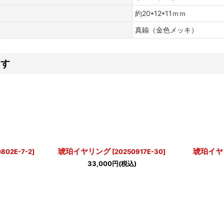
約20*12*11ｍｍ
真鍮（金色メッキ）
ます
琥珀イヤリング
琥珀イヤ
802E-7-2
]
[
20250917E-30
]
33,000
円
(税込)