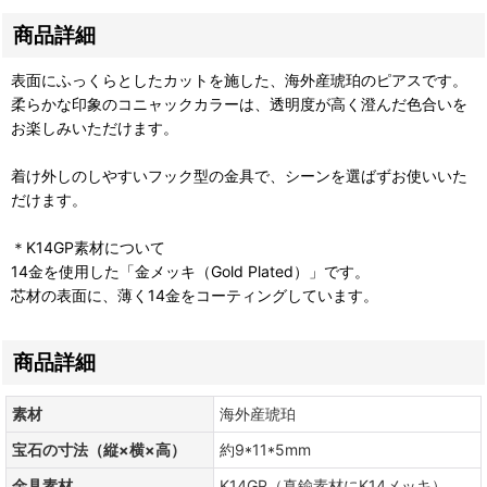
商品詳細
表面にふっくらとしたカットを施した、海外産琥珀のピアスです。
柔らかな印象のコニャックカラーは、透明度が高く澄んだ色合いを
お楽しみいただけます。
着け外しのしやすいフック型の金具で、シーンを選ばずお使いいた
だけます。
＊K14GP素材について
14金を使用した「金メッキ（Gold Plated）」です。
芯材の表面に、薄く14金をコーティングしています。
商品詳細
素材
海外産琥珀
宝石の寸法（縦×横×高）
約9*11*5mm
金具素材
K14GP（真鍮素材にK14メッキ）