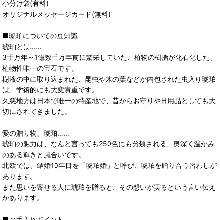
小分け袋(有料)
オリジナルメッセージカード(無料)
■琥珀についての豆知識
琥珀とは……
3千万年～1億数千万年前に繁栄していた、植物の樹脂が化石化した、
植物性唯一の宝石です。
樹液の中に取り込まれた、昆虫や木の葉などが内包された虫入り琥珀
は、学術的にも大変貴重です。
久慈地方は日本で唯一の特産地で、昔からお守りや日用品としても大
切にされてきました。
愛の贈り物、琥珀……
琥珀の魅力は、なんと言っても250色にも分類される、奥深く温かみ
のある輝きと風合いです。
北欧では、結婚10年目を「琥珀婚」と呼び、琥珀を贈り合う習わしが
あります。
また思いを寄せる人に琥珀を贈ると、その想いが実るという言い伝え
があります。
■お手入れポイント