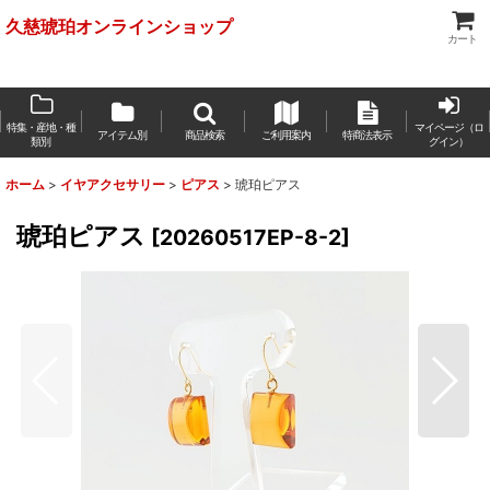
久慈琥珀オンラインショップ
カート
特集・産地・種
マイページ（ロ
アイテム別
商品検索
ご利用案内
特商法表示
類別
グイン）
ホーム
>
イヤアクセサリー
>
ピアス
>
琥珀ピアス
琥珀ピアス
[
20260517EP-8-2
]