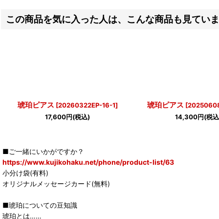
この商品を気に入った人は、こんな商品も見てい
琥珀ピアス
琥珀ピアス
[
20260322EP-16-1
]
[
2025060
17,600
円
(税込)
14,300
円
(税込
■ご一緒にいかがですか？
https://www.kujikohaku.net/phone/product-list/63
小分け袋(有料)
オリジナルメッセージカード(無料)
■琥珀についての豆知識
琥珀とは……