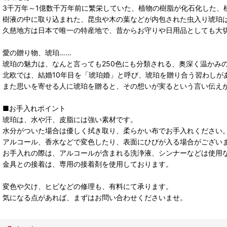
3千万年～1億数千万年前に繁栄していた、植物の樹脂が化石化した、
樹液の中に取り込まれた、昆虫や木の葉などが内包された虫入り琥珀
久慈地方は日本で唯一の特産地で、昔からお守りや日用品としても大
愛の贈り物、琥珀……
琥珀の魅力は、なんと言っても250色にも分類される、奥深く温かみ
北欧では、結婚10年目を「琥珀婚」と呼び、琥珀を贈り合う習わしが
また思いを寄せる人に琥珀を贈ると、その想いが実るという言い伝え
■お手入れポイント
琥珀は、水や汗、皮脂には強い素材です。
水分がついた場合は優しく拭き取り、柔らかい布でお手入れください
アルコール、香水などで変色したり、表面にひびが入る場合がござい
お手入れの際は、アルコールが含まれる洗浄液、シンナーなどは使用
金具との接着は、専用の接着剤を使用しております。
変色や欠け、ヒビなどの修理も、有料にて承ります。
気になる点があれば、まずはお問い合わせくださいませ。