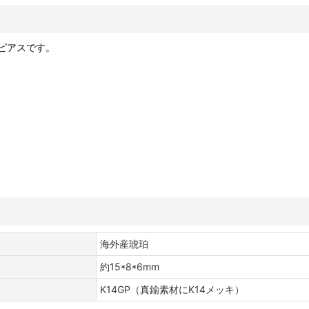
ピアスです。
海外産琥珀
約15*8*6mm
K14GP（真鍮素材にK14メッキ）