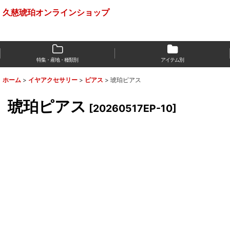
久慈琥珀オンラインショップ
特集・産地・種類別
アイテム別
ホーム
>
イヤアクセサリー
>
ピアス
>
琥珀ピアス
琥珀ピアス
[
20260517EP-10
]