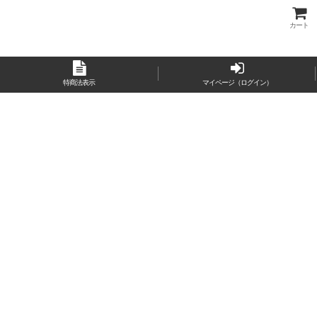
カート
特商法表示
マイページ（ログイン）