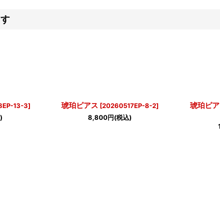
ます
琥珀ピアス
琥珀ピア
8EP-13-3
]
[
20260517EP-8-2
]
)
8,800
円
(税込)