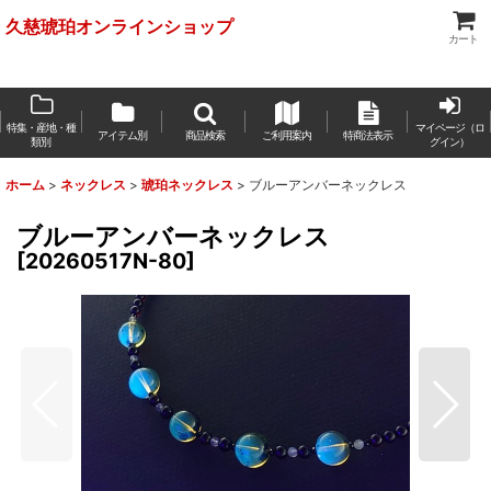
久慈琥珀オンラインショップ
カート
特集・産地・種
マイページ（ロ
アイテム別
商品検索
ご利用案内
特商法表示
類別
グイン）
ホーム
>
ネックレス
>
琥珀ネックレス
>
ブルーアンバーネックレス
ブルーアンバーネックレス
[
20260517N-80
]