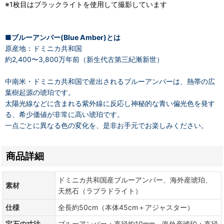
※1枚目はブラックライトを使用して撮影しています
■ブルーアンバー(Blue Amber)とは
原産地：ドミニカ共和国
約2,400〜3,800万年前（新生代古第三紀漸新世）
中南米・ドミニカ共和国で産出されるブルーアンバーは、熱帯の広
葉樹起源の琥珀です。
太陽光線などに含まれる紫外線に反応し神秘的な青い偏光色を発す
る、希少価値が非常に高い琥珀です。
一点ごとに異なる色の変化を、是非お手元でお楽しみください。
商品詳細
ドミニカ共和国産ブルーアンバー、海外産琥珀、
素材
天然石（ラブラドライト）
仕様
全長約50cm（本体45cm＋アジャスター）
宝石の寸法
ブルーアンバー：直径約10mm、海外産琥珀：直径