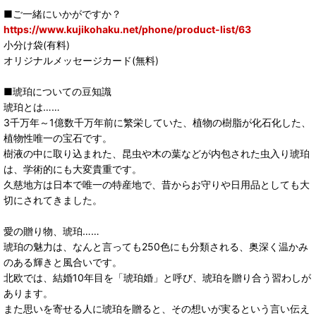
■ご一緒にいかがですか？
https://www.kujikohaku.net/phone/product-list/63
小分け袋(有料)
オリジナルメッセージカード(無料)
■琥珀についての豆知識
琥珀とは……
3千万年～1億数千万年前に繁栄していた、植物の樹脂が化石化した、
植物性唯一の宝石です。
樹液の中に取り込まれた、昆虫や木の葉などが内包された虫入り琥珀
は、学術的にも大変貴重です。
久慈地方は日本で唯一の特産地で、昔からお守りや日用品としても大
切にされてきました。
愛の贈り物、琥珀……
琥珀の魅力は、なんと言っても250色にも分類される、奥深く温かみ
のある輝きと風合いです。
北欧では、結婚10年目を「琥珀婚」と呼び、琥珀を贈り合う習わしが
あります。
また思いを寄せる人に琥珀を贈ると、その想いが実るという言い伝え