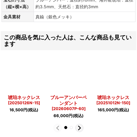
（縦×横×高）
約3.5mm、天然石：直径約3mm
金具素材
真鍮（銀色メッキ）
この商品を気に入った人は、こんな商品も見てい
ます
琥珀ネックレス
ブルーアンバーペ
琥珀ネックレス
[
20250126N-15
]
ンダント
[
20251012N-150
]
[
20260607P-60
]
16,500
円
(税込)
165,000
円
(税込)
66,000
円
(税込)