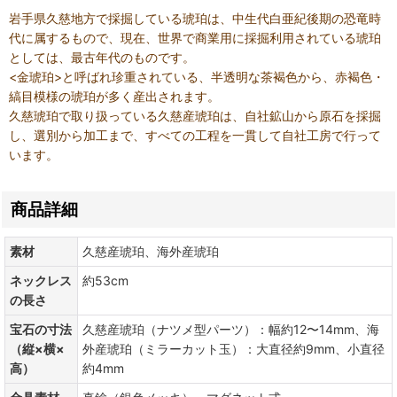
岩手県久慈地方で採掘している琥珀は、中生代白亜紀後期の恐竜時
代に属するもので、現在、世界で商業用に採掘利用されている琥珀
としては、最古年代のものです。
<金琥珀>と呼ばれ珍重されている、半透明な茶褐色から、赤褐色・
縞目模様の琥珀が多く産出されます。
久慈琥珀で取り扱っている久慈産琥珀は、自社鉱山から原石を採掘
し、選別から加工まで、すべての工程を一貫して自社工房で行って
います。
商品詳細
素材
久慈産琥珀、海外産琥珀
ネックレス
約53cm
の長さ
宝石の寸法
久慈産琥珀（ナツメ型パーツ）：幅約12〜14mm、海
（縦×横×
外産琥珀（ミラーカット玉）：大直径約9mm、小直径
高）
約4mm