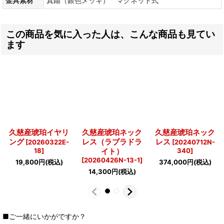
金具素材
真鍮（銀色メッキ） マグネット式
この商品を気に入った人は、こんな商品も見てい
ます
久慈産琥珀イヤリ
久慈産琥珀ネック
久慈産琥珀ネック
ング
レス（ラブラドラ
レス
[
20260322E-
[
20240712N-
18
]
イト）
340
]
[
20260426N-13-1
]
19,800
円
(税込)
374,000
円
(税込)
14,300
円
(税込)
■ご一緒にいかがですか？