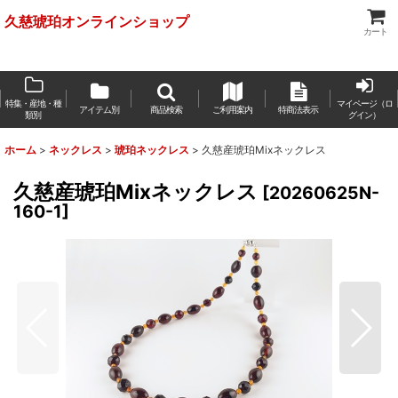
久慈琥珀オンラインショップ
カート
特集・産地・種
マイページ（ロ
アイテム別
商品検索
ご利用案内
特商法表示
類別
グイン）
ホーム
>
ネックレス
>
琥珀ネックレス
>
久慈産琥珀Mixネックレス
久慈産琥珀Mixネックレス
[
20260625N-
160-1
]