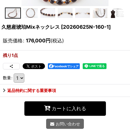
久慈産琥珀Mixネックレス
[
20260625N-160-1
]
販売価格
:
176,000
円
(税込)
残り1点
Facebookでシェア
数量
:
返品特約に関する重要事項
カートに入れる
お問い合わせ