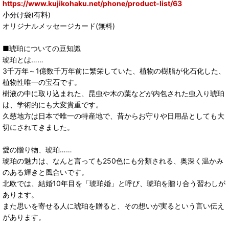
https://www.kujikohaku.net/phone/product-list/63
小分け袋(有料)
オリジナルメッセージカード(無料)
■琥珀についての豆知識
琥珀とは……
3千万年～1億数千万年前に繁栄していた、植物の樹脂が化石化した、
植物性唯一の宝石です。
樹液の中に取り込まれた、昆虫や木の葉などが内包された虫入り琥珀
は、学術的にも大変貴重です。
久慈地方は日本で唯一の特産地で、昔からお守りや日用品としても大
切にされてきました。
愛の贈り物、琥珀……
琥珀の魅力は、なんと言っても250色にも分類される、奥深く温かみ
のある輝きと風合いです。
北欧では、結婚10年目を「琥珀婚」と呼び、琥珀を贈り合う習わしが
あります。
また思いを寄せる人に琥珀を贈ると、その想いが実るという言い伝え
があります。