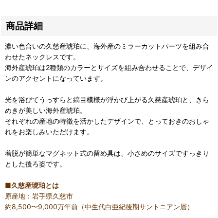
商品詳細
濃い色合いの久慈産琥珀に、海外産のミラーカットパーツを組み合
わせたネックレスです。
海外産琥珀は2種類のカラーとサイズを組み合わせることで、デザイ
ンのアクセントになっています。
光を浴びてうっすらと縞目模様が浮かび上がる久慈産琥珀と、きら
めきが美しい海外産琥珀。
それぞれの産地の特徴を活かしたデザインで、とっておきのおしゃ
れをお楽しみいただけます。
着脱が簡単なマグネット式の留め具は、小さめのサイズですっきり
とした後ろ姿です。
■久慈産琥珀とは
原産地：岩手県久慈市
約8,500〜9,000万年前（中生代白亜紀後期サントニアン層）