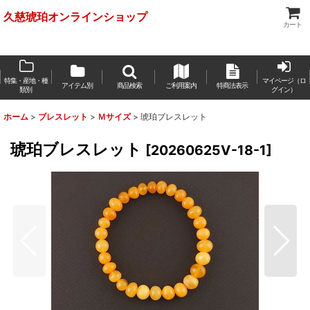
久慈琥珀オンラインショップ
カート
特集・産地・種
マイページ（ロ
アイテム別
商品検索
ご利用案内
特商法表示
類別
グイン）
ホーム
>
ブレスレット
>
Ｍサイズ
>
琥珀ブレスレット
琥珀ブレスレット
[
20260625V-18-1
]