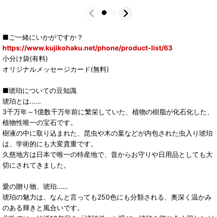
■ご一緒にいかがですか？
https://www.kujikohaku.net/phone/product-list/63
小分け袋(有料)
オリジナルメッセージカード(無料)
■琥珀についての豆知識
琥珀とは……
3千万年～1億数千万年前に繁栄していた、植物の樹脂が化石化した、
植物性唯一の宝石です。
樹液の中に取り込まれた、昆虫や木の葉などが内包された虫入り琥珀
は、学術的にも大変貴重です。
久慈地方は日本で唯一の特産地で、昔からお守りや日用品としても大
切にされてきました。
愛の贈り物、琥珀……
琥珀の魅力は、なんと言っても250色にも分類される、奥深く温かみ
のある輝きと風合いです。