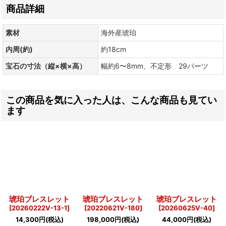
商品詳細
素材
海外産琥珀
内周(約)
約18cm
宝石の寸法（縦×横×高）
幅約6〜8mm、不定形 29パーツ
この商品を気に入った人は、こんな商品も見てい
ます
琥珀ブレスレット
琥珀ブレスレット
琥珀ブレスレット
[
20260222V-13-1
]
[
20220621V-180
]
[
20260625V-40
]
14,300
円
(税込)
198,000
円
(税込)
44,000
円
(税込)