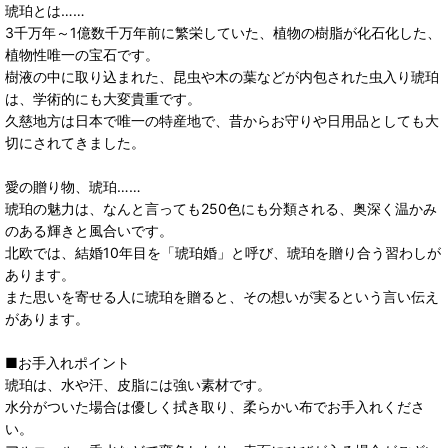
琥珀とは……
3千万年～1億数千万年前に繁栄していた、植物の樹脂が化石化した、
植物性唯一の宝石です。
樹液の中に取り込まれた、昆虫や木の葉などが内包された虫入り琥珀
は、学術的にも大変貴重です。
久慈地方は日本で唯一の特産地で、昔からお守りや日用品としても大
切にされてきました。
愛の贈り物、琥珀……
琥珀の魅力は、なんと言っても250色にも分類される、奥深く温かみ
のある輝きと風合いです。
北欧では、結婚10年目を「琥珀婚」と呼び、琥珀を贈り合う習わしが
あります。
また思いを寄せる人に琥珀を贈ると、その想いが実るという言い伝え
があります。
■お手入れポイント
琥珀は、水や汗、皮脂には強い素材です。
水分がついた場合は優しく拭き取り、柔らかい布でお手入れくださ
い。