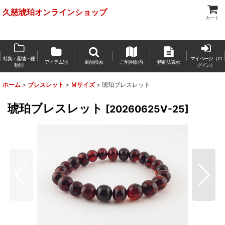
久慈琥珀オンラインショップ
カート
特集・産地・種
マイページ（ロ
アイテム別
商品検索
ご利用案内
特商法表示
類別
グイン）
ホーム
>
ブレスレット
>
Ｍサイズ
>
琥珀ブレスレット
琥珀ブレスレット
[
20260625V-25
]