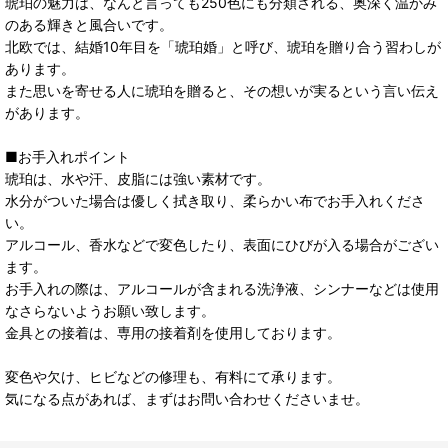
琥珀の魅力は、なんと言っても250色にも分類される、奥深く温かみ
のある輝きと風合いです。
北欧では、結婚10年目を「琥珀婚」と呼び、琥珀を贈り合う習わしが
あります。
また思いを寄せる人に琥珀を贈ると、その想いが実るという言い伝え
があります。
■お手入れポイント
琥珀は、水や汗、皮脂には強い素材です。
水分がついた場合は優しく拭き取り、柔らかい布でお手入れくださ
い。
アルコール、香水などで変色したり、表面にひびが入る場合がござい
ます。
お手入れの際は、アルコールが含まれる洗浄液、シンナーなどは使用
なさらないようお願い致します。
金具との接着は、専用の接着剤を使用しております。
変色や欠け、ヒビなどの修理も、有料にて承ります。
気になる点があれば、まずはお問い合わせくださいませ。