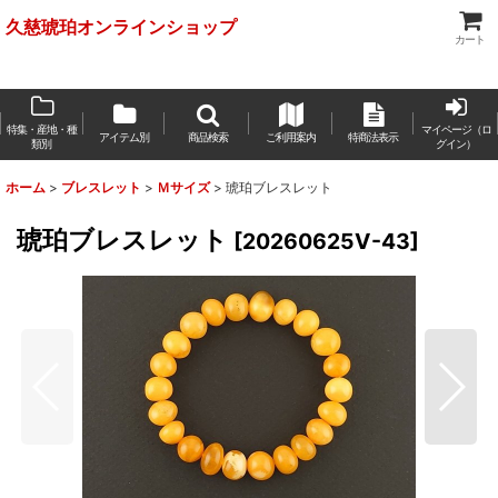
久慈琥珀オンラインショップ
カート
特集・産地・種
マイページ（ロ
アイテム別
商品検索
ご利用案内
特商法表示
類別
グイン）
ホーム
>
ブレスレット
>
Ｍサイズ
>
琥珀ブレスレット
琥珀ブレスレット
[
20260625V-43
]