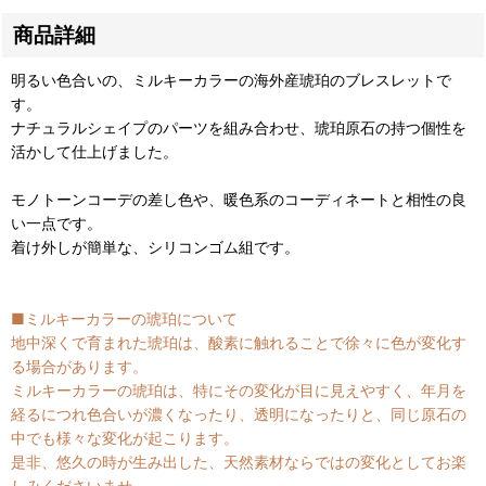
商品詳細
明るい色合いの、ミルキーカラーの海外産琥珀のブレスレットで
す。
ナチュラルシェイプのパーツを組み合わせ、琥珀原石の持つ個性を
活かして仕上げました。
モノトーンコーデの差し色や、暖色系のコーディネートと相性の良
い一点です。
着け外しが簡単な、シリコンゴム組です。
■ミルキーカラーの琥珀について
地中深くで育まれた琥珀は、酸素に触れることで徐々に色が変化す
る場合があります。
ミルキーカラーの琥珀は、特にその変化が目に見えやすく、年月を
経るにつれ色合いが濃くなったり、透明になったりと、同じ原石の
中でも様々な変化が起こります。
是非、悠久の時が生み出した、天然素材ならではの変化としてお楽
しみくださいませ。