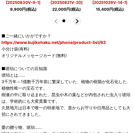
[
20250830V-9-1
]
[
20250821V-20
]
[
20251029V-14-1
]
9,900
円
(税込)
22,000
円
(税込)
15,400
円
(税込)
■ご一緒にいかがですか？
https://www.kujikohaku.net/phone/product-list/63
小分け袋(有料)
オリジナルメッセージカード(無料)
■琥珀についての豆知識
琥珀とは……
3千万年～1億数千万年前に繁栄していた、植物の樹脂が化石化した、
植物性唯一の宝石です。
樹液の中に取り込まれた、昆虫や木の葉などが内包された虫入り琥珀
は、学術的にも大変貴重です。
久慈地方は日本で唯一の特産地で、昔からお守りや日用品としても大
切にされてきました。
愛の贈り物、琥珀……