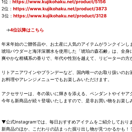
1位：
https://www.kujikohaku.net/product/5156
2位：
https://www.kujikohaku.net/product/3873
3位：
https://www.kujikohaku.net/product/3128
→
4位以降はこちら
年末年始のご贈答品や、お土産に人気のアイテムがランクインし
琥珀パウダーと海洋深層水を使用した「琥珀の森石鹸」は、全身
爽やかな柑橘系の香りで、年代や性別を越えて、リピーターの方
リトアニアワインやブランデーなど、国内唯一のお取り扱いのお
お料理やアレンジメニューでもお楽しみいただけます。
アクセサリーは、冬の装いに輝きを添える、ペンダントやイヤア
今年も新商品が続々登場いたしますので、是非お買い物をお楽し
▼公式Instagramでは、毎日おすすめアイテムをご紹介しており
新商品のほか、こだわりの詰まった掘り出し物が見つかるかも！