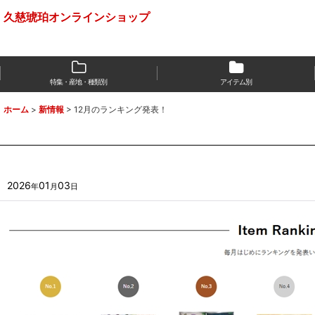
久慈琥珀オンラインショップ
特集・産地・種類別
アイテム別
ホーム
>
新情報
>
12月のランキング発表！
2026
01
03
年
月
日