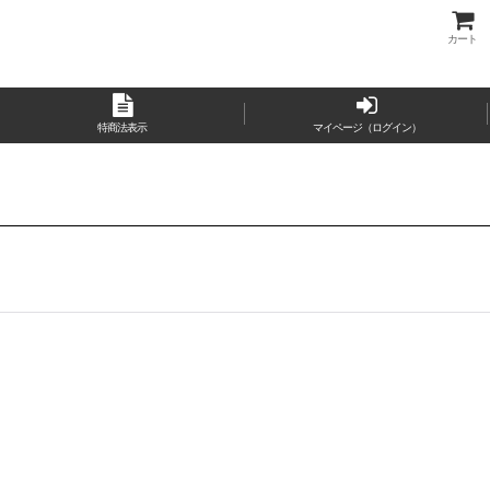
カート
特商法表示
マイページ（ログイン）