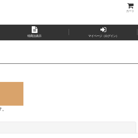
カート
特商法表示
マイページ（ログイン）
す。
閉じる