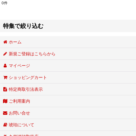
0
件
表示数
:
並び順
:
特集で絞り込む
ホーム
■産地：久慈産琥珀
新規ご登録はこちらから
■産地：虫入り琥珀
マイページ
■産地：ブルーアンバー
ショッピングカート
■種類：原石
特定商取引法表示
■種類：名入れ対応品
ご利用案内
■種類：体験グッズ
お問い合せ
■種類：プチプラ商品
琥珀について
■カラー：シャンパン