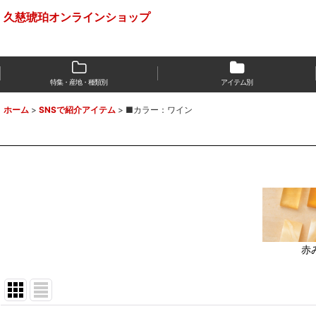
久慈琥珀オンラインショップ
特集・産地・種類別
アイテム別
ホーム
>
SNSで紹介アイテム
>
■カラー：ワイン
赤