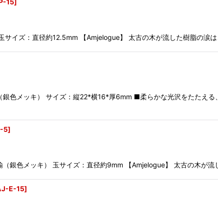
P-15
]
ズ：直径約12.5mm 【Amjelogue】 太古の木が流した樹脂の涙
色メッキ） サイズ：縦22*横16*厚6mm ■柔らかな光沢をたたえ
-5
]
色メッキ） 玉サイズ：直径約9mm 【Amjelogue】 太古の木が
J-E-15
]