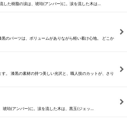
木が流した樹脂の涙は、琥珀(アンバー)に。涙を流した木は…
漆黒のパーツは、ボリュームがありながら軽い着け心地。 どこか
ます。 漆黒の素材の持つ美しい光沢と、職人技のカットが、さり
涙は、琥珀(アンバー)に。涙を流した木は、黒玉(ジェッ…