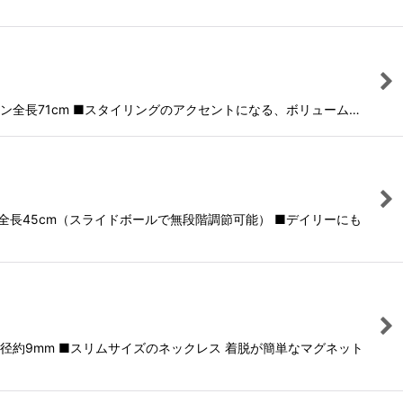
ーン全長71cm ■スタイリングのアクセントになる、ボリューム…
全長45cm（スライドボールで無段階調節可能） ■デイリーにも
約9mm ■スリムサイズのネックレス 着脱が簡単なマグネット