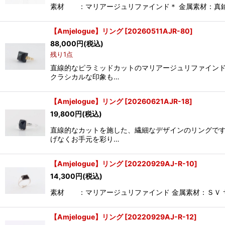
素材 ：マリアージュリファインド＊ 金属素材：真鍮（銀
【Amjelogue】リング
[
20260511AJR-80
]
88,000
円
(税込)
残り1点
直線的なピラミッドカットのマリアージュリファインド
クラシカルな印象も…
【Amjelogue】リング
[
20260621AJR-18
]
19,800
円
(税込)
直線的なカットを施した、繊細なデザインのリングです
げなくお手元を彩り…
【Amjelogue】リング
[
20220929AJ-R-10
]
14,300
円
(税込)
素材 ：マリアージュリファインド 金属素材：ＳＶ サイズ
【Amjelogue】リング
[
20220929AJ-R-12
]