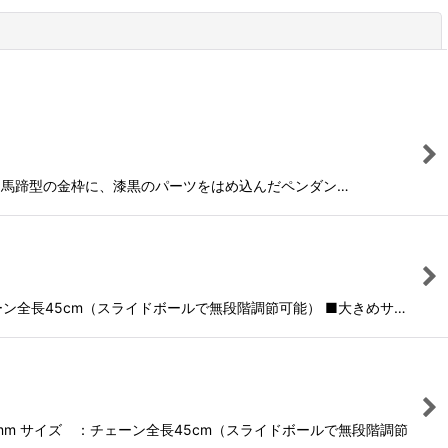
閉じる
ライン 馬蹄型の金枠に、漆黒のパーツをはめ込んだペンダン…
ーン全長45cm（スライドボールで無段階調節可能） ■大きめサ…
5mm サイズ ：チェーン全長45cm（スライドボールで無段階調節