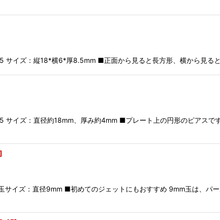
 サイズ：縦18*横6*厚8.5mm ■正面から見ると長方形、横から見
5 サイズ：直径約18mm、厚み約4mm ■プレート上の円形のピアス
]
玉サイズ：直径9mm ■初めてのジェットにもおすすめ 9mm玉は、パ