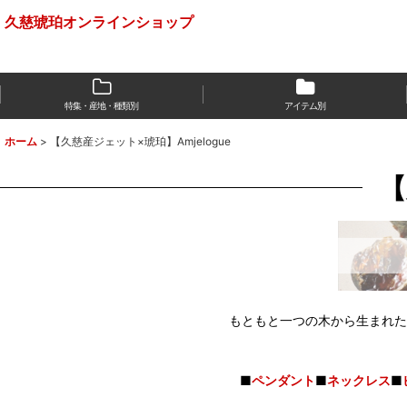
久慈琥珀オンラインショップ
特集・産地・種類別
アイテム別
ホーム
>
【久慈産ジェット×琥珀】Amjelogue
【
もともと一つの木から生まれた
■
ペンダント
■
ネックレス
■