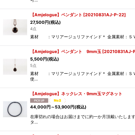
【Amjelogue】ペンダント
[
20210831AJ-P-22
]
27,500
円
(税込)
4点
素材 ：マリアージュリファインド＊ 金属素材：ＳＶ(バ
【Amjelogue】ペンダント 9mm玉
[
20210831AJ-
5,500
円
(税込)
5点
素材 ：マリアージュリファインド＊ 金属素材：ＳＶ(
使…
【Amjelogue】ネックレス・9mm玉マグネット
44,000
円
～53,900
円
(税込)
在庫切れの場合はお届けまでに約一か月頂戴いたします
タ…