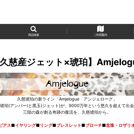
商品検索
ご利用案内
久慈産ジェット×琥珀】Amjelog
久慈琥珀の新ライン「Amjelogue アンジェローグ」
琥珀(アンバー)と黒玉(ジェット)が、9000万年という悠久を超えて出
三陸の森が創る奇跡の復活を、久慈琥珀から。
ピアス
■
イヤリング
■
リング
■
ブレスレット
■
ブローチ
■
念珠・ロザリ