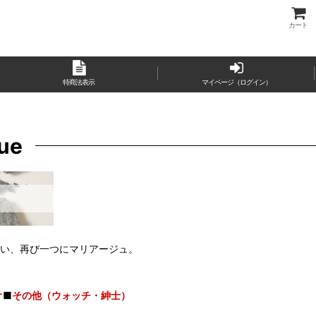
カート
特商法表示
マイページ（ログイン）
ue
会い、再び一つにマリアージュ。
オ
■
その他（ウォッチ・紳士）