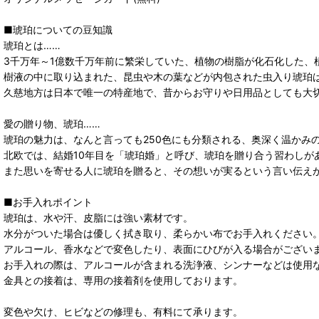
■琥珀についての豆知識
琥珀とは……
3千万年～1億数千万年前に繁栄していた、植物の樹脂が化石化した、
樹液の中に取り込まれた、昆虫や木の葉などが内包された虫入り琥珀
久慈地方は日本で唯一の特産地で、昔からお守りや日用品としても大
愛の贈り物、琥珀……
琥珀の魅力は、なんと言っても250色にも分類される、奥深く温かみ
北欧では、結婚10年目を「琥珀婚」と呼び、琥珀を贈り合う習わしが
また思いを寄せる人に琥珀を贈ると、その想いが実るという言い伝え
■お手入れポイント
琥珀は、水や汗、皮脂には強い素材です。
水分がついた場合は優しく拭き取り、柔らかい布でお手入れください
アルコール、香水などで変色したり、表面にひびが入る場合がござい
お手入れの際は、アルコールが含まれる洗浄液、シンナーなどは使用
金具との接着は、専用の接着剤を使用しております。
変色や欠け、ヒビなどの修理も、有料にて承ります。