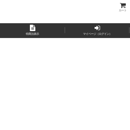
カート
特商法表示
マイページ（ログイン）