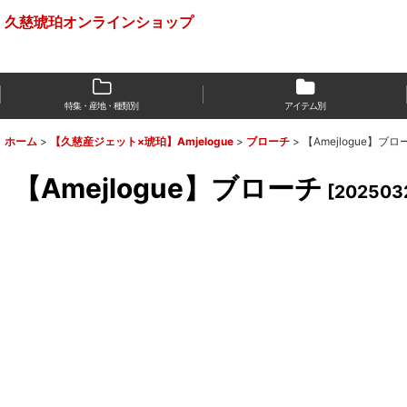
久慈琥珀オンラインショップ
特集・産地・種類別
アイテム別
ホーム
>
【久慈産ジェット×琥珀】Amjelogue
>
ブローチ
>
【Amejlogue】ブロ
【Amejlogue】ブローチ
[
202503