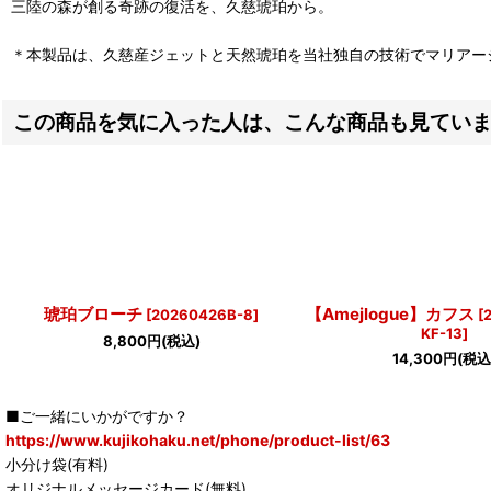
三陸の森が創る奇跡の復活を、久慈琥珀から。
＊本製品は、久慈産ジェットと天然琥珀を当社独自の技術でマリアージ
この商品を気に入った人は、こんな商品も見てい
琥珀ブローチ
【Amejlogue】カフス
[
20260426B-8
]
[
KF-13
]
8,800
円
(税込)
14,300
円
(税込
■ご一緒にいかがですか？
https://www.kujikohaku.net/phone/product-list/63
小分け袋(有料)
オリジナルメッセージカード(無料)