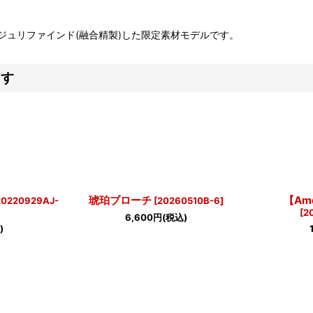
ュリファインド(融合精製)した限定素材モデルです。
ます
琥珀ブローチ
【Am
20220929AJ-
[
20260510B-6
]
[
2
6,600
円
(税込)
)