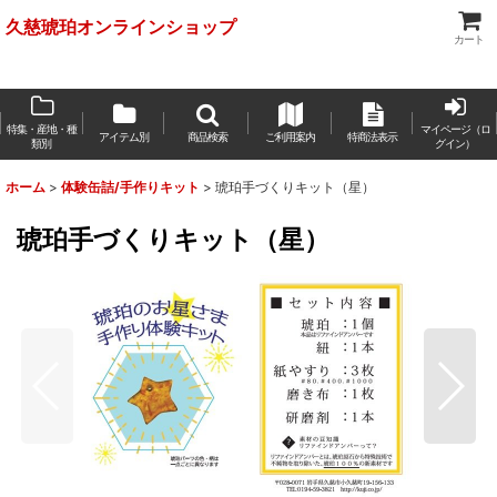
久慈琥珀オンラインショップ
カート
特集・産地・種
マイページ（ロ
アイテム別
商品検索
ご利用案内
特商法表示
類別
グイン）
ホーム
>
体験缶詰/手作りキット
>
琥珀手づくりキット（星）
琥珀手づくりキット（星）