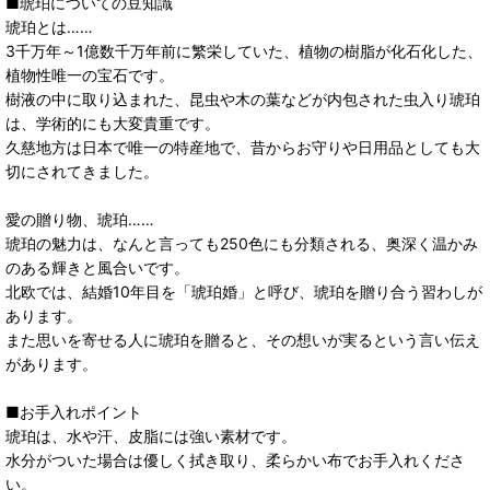
■琥珀についての豆知識
琥珀とは……
3千万年～1億数千万年前に繁栄していた、植物の樹脂が化石化した、
植物性唯一の宝石です。
樹液の中に取り込まれた、昆虫や木の葉などが内包された虫入り琥珀
は、学術的にも大変貴重です。
久慈地方は日本で唯一の特産地で、昔からお守りや日用品としても大
切にされてきました。
愛の贈り物、琥珀……
琥珀の魅力は、なんと言っても250色にも分類される、奥深く温かみ
のある輝きと風合いです。
北欧では、結婚10年目を「琥珀婚」と呼び、琥珀を贈り合う習わしが
あります。
また思いを寄せる人に琥珀を贈ると、その想いが実るという言い伝え
があります。
■お手入れポイント
琥珀は、水や汗、皮脂には強い素材です。
水分がついた場合は優しく拭き取り、柔らかい布でお手入れくださ
い。