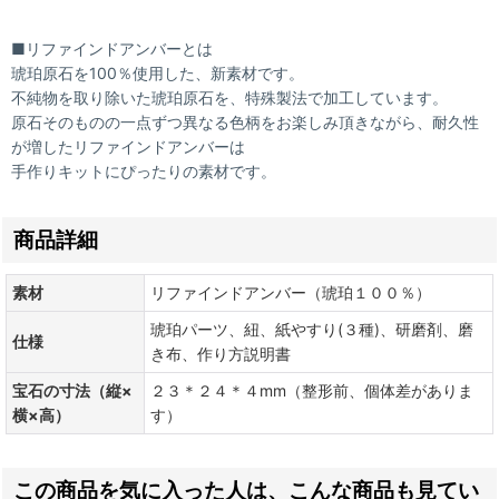
■リファインドアンバーとは
琥珀原石を100％使用した、新素材です。
不純物を取り除いた琥珀原石を、特殊製法で加工しています。
原石そのものの一点ずつ異なる色柄をお楽しみ頂きながら、耐久性
が増したリファインドアンバーは
手作りキットにぴったりの素材です。
商品詳細
素材
リファインドアンバー（琥珀１００％）
琥珀パーツ、紐、紙やすり(３種)、研磨剤、磨
仕様
き布、作り方説明書
宝石の寸法（縦×
２３＊２４＊４mm（整形前、個体差がありま
横×高）
す）
この商品を気に入った人は、こんな商品も見てい