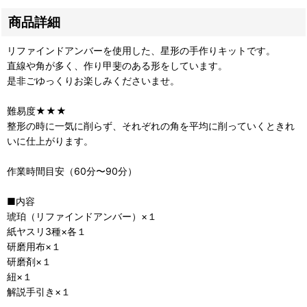
商品詳細
リファインドアンバーを使用した、星形の手作りキットです。
直線や角が多く、作り甲斐のある形をしています。
是非ごゆっくりお楽しみくださいませ。
難易度★★★
整形の時に一気に削らず、それぞれの角を平均に削っていくときれ
いに仕上がります。
作業時間目安（60分〜90分）
■内容
琥珀（リファインドアンバー）×１
紙ヤスリ3種×各１
研磨用布×１
研磨剤×１
紐×１
解説手引き×１