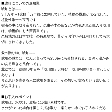
■琥珀についての豆知識
琥珀とは……
3千万年～1億数千万年前に繁栄していた、植物の樹脂が化石化した、
植物性唯一の宝石です。
樹液の中に取り込まれた、昆虫や木の葉などが内包された虫入り琥珀
は、学術的にも大変貴重です。
久慈地方は日本で唯一の特産地で、昔からお守りや日用品としても大
切にされてきました。
愛の贈り物、琥珀……
琥珀の魅力は、なんと言っても250色にも分類される、奥深く温かみ
のある輝きと風合いです。
北欧では、結婚10年目を「琥珀婚」と呼び、琥珀を贈り合う習わしが
あります。
また思いを寄せる人に琥珀を贈ると、その想いが実るという言い伝え
があります。
■お手入れポイント
琥珀は、水や汗、皮脂には強い素材です。
水分がついた場合は優しく拭き取り、柔らかい布でお手入れくださ