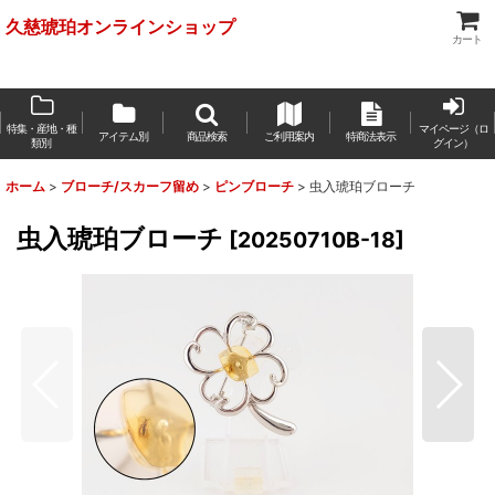
久慈琥珀オンラインショップ
カート
特集・産地・種
マイページ（ロ
アイテム別
商品検索
ご利用案内
特商法表示
類別
グイン）
ホーム
>
ブローチ/スカーフ留め
>
ピンブローチ
>
虫入琥珀ブローチ
虫入琥珀ブローチ
[
20250710B-18
]