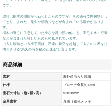
です。
琥珀は樹木の樹脂が化石化したものですが、その過程で内包物とし
てとりこまれた、昆虫や植物片などが含まれている場合がありま
す。
樹木の近くに生息していた小さな昆虫類の他にも、羽毛や水・空気
などが含まれた珍しいものも発見されています。
虫入り琥珀という小宇宙は、私達に時空を超越して太古の世界を彷
彿とさせる“悠久の時を秘めた珠玉”と言えます。
商品詳細
素材
海外産虫入り琥珀
仕様
ブローチ全長約4cm
宝石の寸法（縦×横×高）
9*8*8mm
金具素材
真鍮（銀色メッキ）