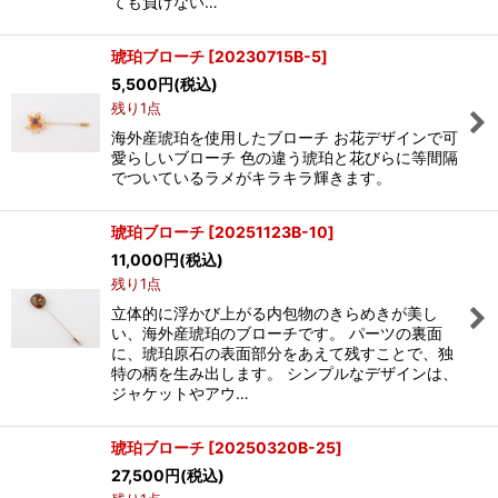
ても負けない…
琥珀ブローチ
[
20230715B-5
]
5,500
円
(税込)
残り1点
海外産琥珀を使用したブローチ お花デザインで可
愛らしいブローチ 色の違う琥珀と花びらに等間隔
でついているラメがキラキラ輝きます。
琥珀ブローチ
[
20251123B-10
]
11,000
円
(税込)
残り1点
立体的に浮かび上がる内包物のきらめきが美し
い、海外産琥珀のブローチです。 パーツの裏面
に、琥珀原石の表面部分をあえて残すことで、独
特の柄を生み出します。 シンプルなデザインは、
ジャケットやアウ…
琥珀ブローチ
[
20250320B-25
]
27,500
円
(税込)