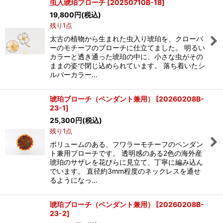
虫入琥珀ブローチ
[
20250710B-18
]
19,800
円
(税込)
残り1点
太古の植物から生まれた虫入り琥珀を、クローバ
ーのモチーフのブローチに仕立てました。 明るい
カラーと透き通った琥珀の中に、小さな虫がその
ままの姿で閉じ込められています。 落ち着いたシ
ルバーカラー…
琥珀ブローチ（ペンダント兼用）
[
20260208B-
23-1
]
25,300
円
(税込)
残り1点
ボリュームのある、フワラーモチーフのペンダン
ト兼用ブローチです。 透明感のある2色の海外産
琥珀のサザレを花びらに見立て、丁寧に編み込ん
でいます。 直径約3mm程度のネックレスを通せ
るようになっ…
琥珀ブローチ（ペンダント兼用）
[
20260208B-
23-2
]