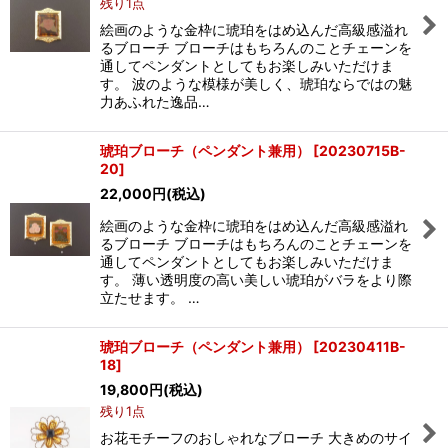
残り1点
絵画のような金枠に琥珀をはめ込んだ高級感溢れ
るブローチ ブローチはもちろんのことチェーンを
通してペンダントとしてもお楽しみいただけま
す。 波のような模様が美しく、琥珀ならではの魅
力あふれた逸品…
琥珀ブローチ（ペンダント兼用）
[
20230715B-
20
]
22,000
円
(税込)
絵画のような金枠に琥珀をはめ込んだ高級感溢れ
るブローチ ブローチはもちろんのことチェーンを
通してペンダントとしてもお楽しみいただけま
す。 薄い透明度の高い美しい琥珀がバラをより際
立たせます。 …
琥珀ブローチ（ペンダント兼用）
[
20230411B-
18
]
19,800
円
(税込)
残り1点
お花モチーフのおしゃれなブローチ 大きめのサイ