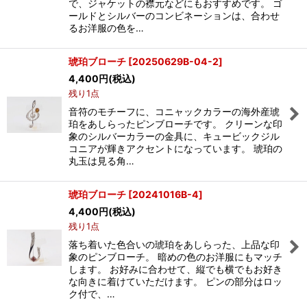
で、ジャケットの襟元などにもおすすめです。 ゴ
ールドとシルバーのコンビネーションは、合わせ
るお洋服の色を…
琥珀ブローチ
[
20250629B-04-2
]
4,400
円
(税込)
残り1点
音符のモチーフに、コニャックカラーの海外産琥
珀をあしらったピンブローチです。 クリーンな印
象のシルバーカラーの金具に、キュービックジル
コニアが輝きアクセントになっています。 琥珀の
丸玉は見る角…
琥珀ブローチ
[
20241016B-4
]
4,400
円
(税込)
残り1点
落ち着いた色合いの琥珀をあしらった、上品な印
象のピンブローチ。 暗めの色のお洋服にもマッチ
します。 お好みに合わせて、縦でも横でもお好き
な向きに着けていただけます。 ピンの部分はロッ
ク付で、…