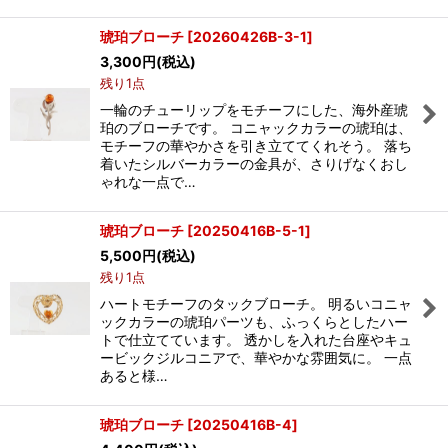
琥珀ブローチ
[
20260426B-3-1
]
3,300
円
(税込)
残り1点
一輪のチューリップをモチーフにした、海外産琥
珀のブローチです。 コニャックカラーの琥珀は、
モチーフの華やかさを引き立ててくれそう。 落ち
着いたシルバーカラーの金具が、さりげなくおし
ゃれな一点で…
琥珀ブローチ
[
20250416B-5-1
]
5,500
円
(税込)
残り1点
ハートモチーフのタックブローチ。 明るいコニャ
ックカラーの琥珀パーツも、ふっくらとしたハー
トで仕立てています。 透かしを入れた台座やキュ
ービックジルコニアで、華やかな雰囲気に。 一点
あると様…
琥珀ブローチ
[
20250416B-4
]