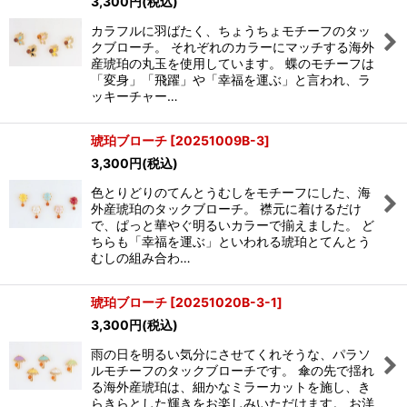
3,300
円
(税込)
表示数
:
カラフルに羽ばたく、ちょうちょモチーフのタッ
クブローチ。 それぞれのカラーにマッチする海外
並び順
:
産琥珀の丸玉を使用しています。 蝶のモチーフは
「変身」「飛躍」や「幸福を運ぶ」と言われ、ラ
ッキーチャー…
絞り込む
琥珀ブローチ
[
20251009B-3
]
3,300
円
(税込)
色とりどりのてんとうむしをモチーフにした、海
外産琥珀のタックブローチ。 襟元に着けるだけ
で、ぱっと華やぐ明るいカラーで揃えました。 ど
ちらも「幸福を運ぶ」といわれる琥珀とてんとう
むしの組み合わ…
琥珀ブローチ
[
20251020B-3-1
]
3,300
円
(税込)
雨の日を明るい気分にさせてくれそうな、パラソ
ルモチーフのタックブローチです。 傘の先で揺れ
る海外産琥珀は、細かなミラーカットを施し、き
らきらとした輝きをお楽しみいただけます。 お洋