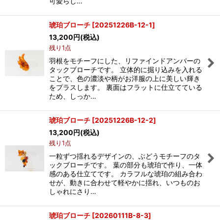
可愛らし…
琥珀ブローチ
[
20251226B-12-1
]
13,200
円
(税込)
残り1点
羽根をモチーフにした、リファインドアンバーの
タックブローチです。 立体的に掘り込みを入れる
ことで、色の濃淡や柄がお洋服の上に美しい輝き
をプラスします。 裏面はフラットに仕立てている
ため、しっか…
琥珀ブローチ
[
20251226B-12-2
]
13,200
円
(税込)
残り1点
一粒ずつ揺れるデザインの、ぶどうモチーフのタ
ックブローチです。 葉の部分も琥珀で作り、一体
感のある仕立てです。 カラフルな琥珀の組み合わ
せが、動きに合わせて軽やかに揺れ、いつものお
しゃれにさり…
琥珀ブローチ
[
20260111B-8-3
]