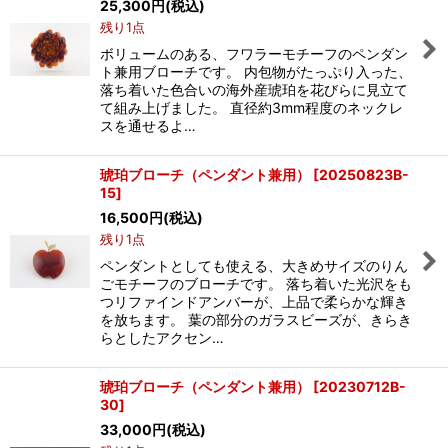
25,300
円
(税込)
残り1点
ボリュームのある、フワラーモチーフのペンダン
ト兼用ブローチです。 内包物がたっぷり入った、
落ち着いた色合いの海外産琥珀を花びらに見立て
て組み上げました。 直径約3mm程度のネックレ
スを通せるよ…
琥珀ブローチ（ペンダント兼用）
[
20250823B-
15
]
16,500
円
(税込)
残り1点
ペンダントとしても使える、大きめサイズのりん
ごモチーフのブローチです。 落ち着いた光沢をも
つリファインドアンバーが、上品で柔らかな輝き
を放ちます。 葉の部分のガラスビーズが、きらき
らとしたアクセン…
琥珀ブローチ（ペンダント兼用）
[
20230712B-
30
]
33,000
円
(税込)