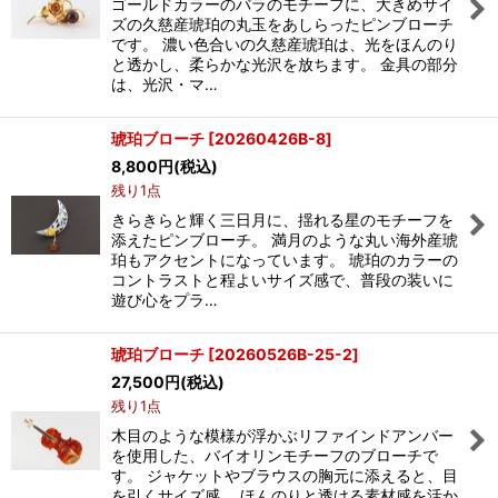
ゴールドカラーのバラのモチーフに、大きめサイ
ズの久慈産琥珀の丸玉をあしらったピンブローチ
です。 濃い色合いの久慈産琥珀は、光をほんのり
と透かし、柔らかな光沢を放ちます。 金具の部分
は、光沢・マ…
琥珀ブローチ
[
20260426B-8
]
8,800
円
(税込)
残り1点
きらきらと輝く三日月に、揺れる星のモチーフを
添えたピンブローチ。 満月のような丸い海外産琥
珀もアクセントになっています。 琥珀のカラーの
コントラストと程よいサイズ感で、普段の装いに
遊び心をプラ…
琥珀ブローチ
[
20260526B-25-2
]
27,500
円
(税込)
残り1点
木目のような模様が浮かぶリファインドアンバー
を使用した、バイオリンモチーフのブローチで
す。 ジャケットやブラウスの胸元に添えると、目
を引くサイズ感。 ほんのりと透ける素材感を活か