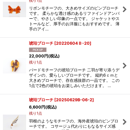
残り1点
リボンモチーフの、大きめサイズのピンブローチ
です。 柔らかな透け感のあるリファインドアンバ
ーで、やさしい印象の一点です。 ジャケットやス
トールなど、厚手のお洋服にもおすすめです。 薄
手のアイ…
琥珀ブローチ
[
20220604Ｂ-20
]
22,000
円
(税込)
残り1点
バードモチーフの琥珀ブローチ 二羽が寄り添うデ
ザインの、愛らしいブローチです。 縦約6ｃｍと
大きめブローチで、存在感抜群の一品です。 この
1点で2色の琥珀をお楽しみいただけます。 …
琥珀ブローチ
[
20250629B-06-2
]
6,600
円
(税込)
残り1点
羽根のようなモチーフの、海外産琥珀のピンブロ
ーチです。 コサージュ代わりにもなるサイズ感