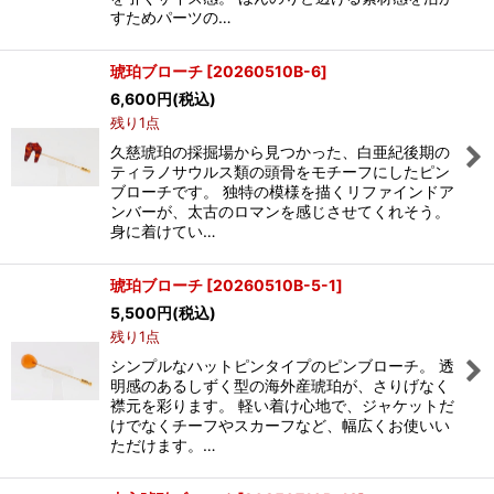
すためパーツの…
琥珀ブローチ
[
20260510B-6
]
6,600
円
(税込)
残り1点
久慈琥珀の採掘場から見つかった、白亜紀後期の
ティラノサウルス類の頭骨をモチーフにしたピン
ブローチです。 独特の模様を描くリファインドア
ンバーが、太古のロマンを感じさせてくれそう。
身に着けてい…
琥珀ブローチ
[
20260510B-5-1
]
5,500
円
(税込)
残り1点
シンプルなハットピンタイプのピンブローチ。 透
明感のあるしずく型の海外産琥珀が、さりげなく
襟元を彩ります。 軽い着け心地で、ジャケットだ
けでなくチーフやスカーフなど、幅広くお使いい
ただけます。…