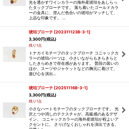
光を透かすワインカラーの海外産琥珀をあしらっ
たタックブローチです。 落ち着いたゴールドカラ
ーの金具に、澄んだ色合いの琥珀がマッチして、
上品な印象です。 …
琥珀ブローチ
[
202311123B-3-1
]
3,300
円
(税込)
残り1点
トナカイモチーフのタックブローチ コニャックカ
ラーの琥珀パーツは、小さいながらもきらきらと
したきらめきで存在感があります。 普段の装いの
ほか、スーツやジャケットなどの胸元に着けて、
遊び心を演出…
琥珀ブローチ
[
20251116B-3-1
]
3,300
円
(税込)
残り1点
小さなハートモチーフのタックブローチです。 光
沢とつや消しのテクスチャが、高級感のあるデザ
イン。 コニャックカラーの海外産琥珀が程よいア
クセントに。 さりげなくおしゃれを演出できる、