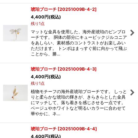
琥珀ブローチ
[
20251009B-4-2
]
4,400
円
(税込)
残り1点
マットな金具を使用した、海外産琥珀のピンブロ
ーチです。 胴体の部分にキュービックジルコニア
をあしらい、素材感のコントラストがお楽しみい
ただけます。 トンボはまっすぐ前に向かって飛ぶ
ことから、勝…
琥珀ブローチ
[
20251009B-4-3
]
4,400
円
(税込)
残り1点
植物モチーフの海外産琥珀ブローチです。 しっと
りと柔らかな琥珀の輝きが、きらきらとした金具
にマッチして、落ち着きを感じさせる一点です。
ベージュやホワイトなど明るいカラーに合わせて
華やかに、ネ…
琥珀ブローチ
[
20251009B-4-4
]
4,400
円
(税込)