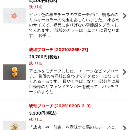
4,400
円
(税込)
残り1点
ピンク色の桜モチーフのブローチ台に、明るめの
ミルキーカラーの丸玉をあしらいました。 小さめ
のサイズで、襟元にさりげない季節感をプラスし
てくれます。 琥珀のカラーは一点ごとに異なりま
す。 お手…
琥珀ブローチ
[
20210826B-27
]
29,700
円
(税込)
残り1点
アヒルをモチーフにした、ユニークなピンブロー
チ。 普段のお洋服に合わせてアクセントになって
くれる一点です。 目やくちばしなど、部分的に縞
目模様のリファンドアンバーを使って、パッチワ
ークのような…
琥珀ブローチ
[
20251020B-3-3
]
3,300
円
(税込)
残り1点
「成功」や「前進」を意味する馬のモチーフに、