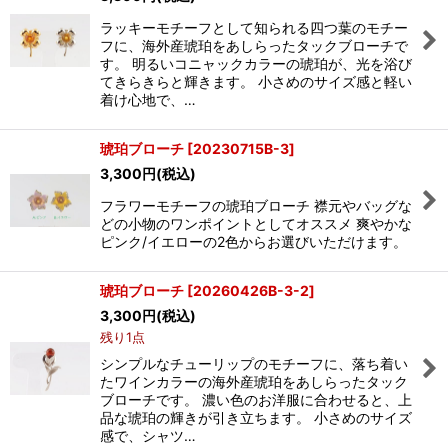
ラッキーモチーフとして知られる四つ葉のモチー
フに、海外産琥珀をあしらったタックブローチで
す。 明るいコニャックカラーの琥珀が、光を浴び
てきらきらと輝きます。 小さめのサイズ感と軽い
着け心地で、…
琥珀ブローチ
[
20230715B-3
]
3,300
円
(税込)
フラワーモチーフの琥珀ブローチ 襟元やバッグな
どの小物のワンポイントとしてオススメ 爽やかな
ピンク/イエローの2色からお選びいただけます。
琥珀ブローチ
[
20260426B-3-2
]
3,300
円
(税込)
残り1点
シンプルなチューリップのモチーフに、落ち着い
たワインカラーの海外産琥珀をあしらったタック
ブローチです。 濃い色のお洋服に合わせると、上
品な琥珀の輝きが引き立ちます。 小さめのサイズ
感で、シャツ…