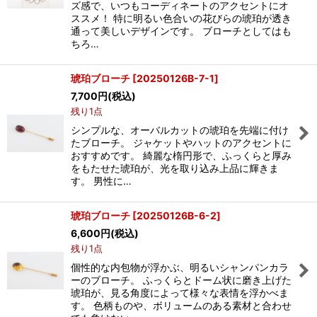
ズ感で、いつもコーディネートのアクセントにオ
ススメ！ 特に明るい色合いの花びらの琥珀が透き
通って美しいデザインです。 ブローチとしてはも
ちろ…
琥珀ブローチ
[
20250126B-7-1
]
7,700
円
(税込)
残り1点
シンプルな、オーバルカットの琥珀を先端に付け
たブローチ。 ジャケットやハットのアクセントに
おすすめです。 綺麗な楕円形で、ふっくらと厚み
をもたせた琥珀が、光を取り込み上品に輝きま
す。 男性に…
琥珀ブローチ
[
20250126B-6-2
]
6,600
円
(税込)
残り1点
個性的な内包物が浮かぶ、明るいシャンパンカラ
ーのブローチ。 ふっくらとドーム状に磨き上げた
琥珀が、見る角度によって様々な表情を浮かべま
す。 色柄ものや、ボリュームのある素材と合わせ