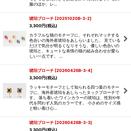
服のほか、レ…
琥珀ブローチ
[
20251020B-3-2
]
3,300
円
(税込)
カラフルな猫のモチーフに、それぞれマッチする
色合いの海外産琥珀をあしらいました。 見ている
だけで気分が明るくなりそうな、優しい色合いの
琥珀と、キュートな表情の猫の組み合わせが愛ら
しい一点です。 …
琥珀ブローチ
[
20260426B-3-4
]
3,300
円
(税込)
ラッキーモチーフとして知られる四つ葉のモチー
フに、海外産琥珀をあしらったタックブローチで
す。 落ち着いたワインカラーの琥珀は、性別や年
代を問わず人気のカラーです。 小さめのサイズ感
と軽い着け心…
琥珀ブローチ
[
20260426B-3-3
]
3,300
円
(税込)