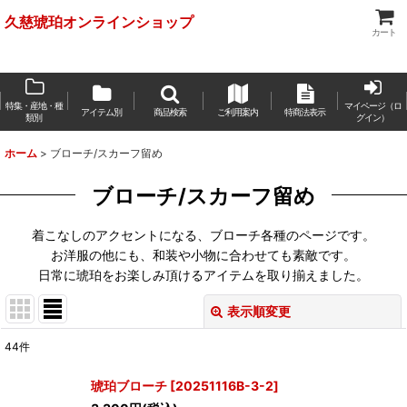
久慈琥珀オンラインショップ
カート
特集・産地・種
マイページ（ロ
アイテム別
商品検索
ご利用案内
特商法表示
類別
グイン）
ホーム
>
ブローチ/スカーフ留め
ブローチ/スカーフ留め
着こなしのアクセントになる、ブローチ各種のページです。
お洋服の他にも、和装や小物に合わせても素敵です。
日常に琥珀をお楽しみ頂けるアイテムを取り揃えました。
表示順変更
閉じる
44
件
サブカテゴリ
:
琥珀ブローチ
[
20251116B-3-2
]