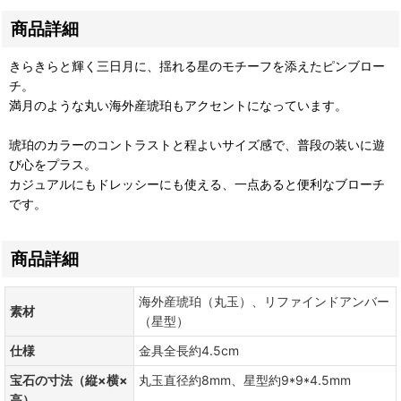
商品詳細
きらきらと輝く三日月に、揺れる星のモチーフを添えたピンブロー
チ。
満月のような丸い海外産琥珀もアクセントになっています。
琥珀のカラーのコントラストと程よいサイズ感で、普段の装いに遊
び心をプラス。
カジュアルにもドレッシーにも使える、一点あると便利なブローチ
です。
商品詳細
海外産琥珀（丸玉）、リファインドアンバー
素材
（星型）
仕様
金具全長約4.5cm
宝石の寸法（縦×横×
丸玉直径約8mm、星型約9*9*4.5mm
高）