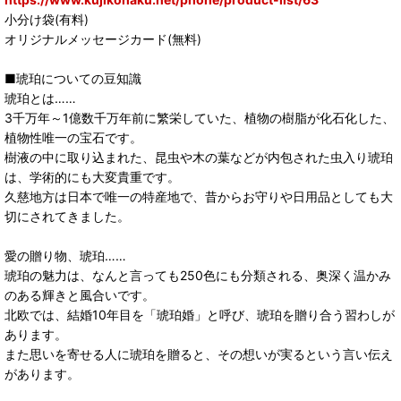
小分け袋(有料)
オリジナルメッセージカード(無料)
■琥珀についての豆知識
琥珀とは……
3千万年～1億数千万年前に繁栄していた、植物の樹脂が化石化した、
植物性唯一の宝石です。
樹液の中に取り込まれた、昆虫や木の葉などが内包された虫入り琥珀
は、学術的にも大変貴重です。
久慈地方は日本で唯一の特産地で、昔からお守りや日用品としても大
切にされてきました。
愛の贈り物、琥珀……
琥珀の魅力は、なんと言っても250色にも分類される、奥深く温かみ
のある輝きと風合いです。
北欧では、結婚10年目を「琥珀婚」と呼び、琥珀を贈り合う習わしが
あります。
また思いを寄せる人に琥珀を贈ると、その想いが実るという言い伝え
があります。