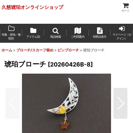
久慈琥珀オンラインショップ
カート
特集・産地・種
マイページ（ロ
アイテム別
商品検索
ご利用案内
特商法表示
類別
グイン）
ホーム
>
ブローチ/スカーフ留め
>
ピンブローチ
>
琥珀ブローチ
琥珀ブローチ
[
20260426B-8
]