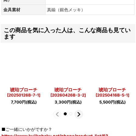
金具素材
真鍮（銀色メッキ）
この商品を気に入った人は、こんな商品も見てい
ます
琥珀ブローチ
琥珀ブローチ
琥珀ブローチ
[
20250126B-7-1
]
[
20260426B-3-2
]
[
20250416B-5-1
]
7,700
円
(税込)
3,300
円
(税込)
5,500
円
(税込)
■ご一緒にいかがですか？
https://www.kujikohaku.net/phone/product-list/63