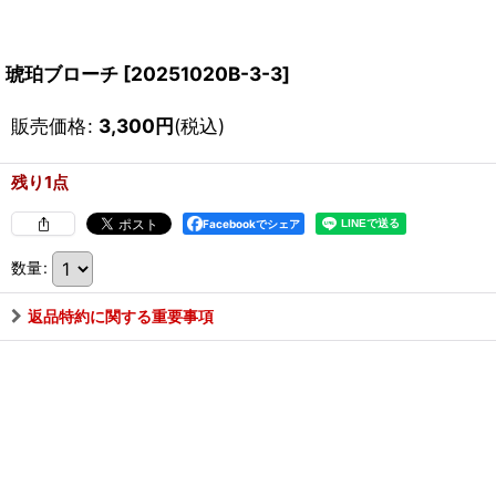
琥珀ブローチ
[
20251020B-3-3
]
販売価格
:
3,300
円
(税込)
残り1点
Facebookでシェア
数量
:
返品特約に関する重要事項