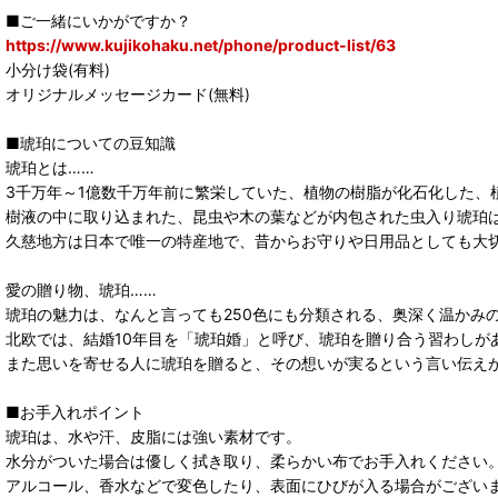
■ご一緒にいかがですか？
https://www.kujikohaku.net/phone/product-list/63
小分け袋(有料)
オリジナルメッセージカード(無料)
■琥珀についての豆知識
琥珀とは……
3千万年～1億数千万年前に繁栄していた、植物の樹脂が化石化した、
樹液の中に取り込まれた、昆虫や木の葉などが内包された虫入り琥珀
久慈地方は日本で唯一の特産地で、昔からお守りや日用品としても大
愛の贈り物、琥珀……
琥珀の魅力は、なんと言っても250色にも分類される、奥深く温かみ
北欧では、結婚10年目を「琥珀婚」と呼び、琥珀を贈り合う習わしが
また思いを寄せる人に琥珀を贈ると、その想いが実るという言い伝え
■お手入れポイント
琥珀は、水や汗、皮脂には強い素材です。
水分がついた場合は優しく拭き取り、柔らかい布でお手入れください
アルコール、香水などで変色したり、表面にひびが入る場合がござい