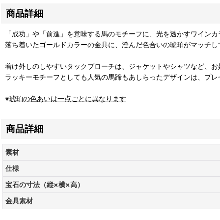
商品詳細
「成功」や「前進」を意味する馬のモチーフに、光を透かすワインカ
落ち着いたゴールドカラーの金具に、澄んだ色合いの琥珀がマッチし
着け外しのしやすいタックブローチは、ジャケットやシャツなど、お
ラッキーモチーフとしても人気の馬蹄もあしらったデザインは、プレ
※
琥珀の色あいは一点ごとに異なります
商品詳細
素材
仕様
宝石の寸法（縦×横×高）
金具素材