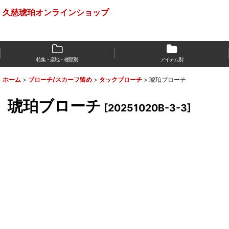
久慈琥珀オンラインショップ
特集・産地・種類別
アイテム別
ホーム
>
ブローチ/スカーフ留め
>
タックブローチ
>
琥珀ブローチ
琥珀ブローチ
[
20251020B-3-3
]