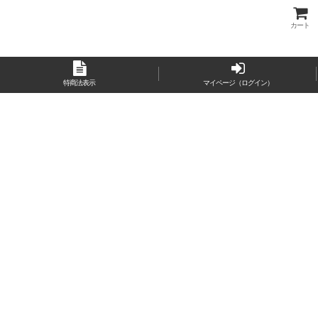
カート
特商法表示
マイページ（ログイン）