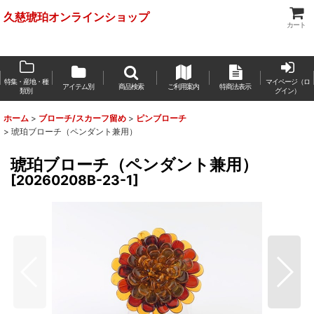
久慈琥珀オンラインショップ
カート
特集・産地・種
マイページ（ロ
アイテム別
商品検索
ご利用案内
特商法表示
類別
グイン）
ホーム
>
ブローチ/スカーフ留め
>
ピンブローチ
>
琥珀ブローチ（ペンダント兼用）
琥珀ブローチ（ペンダント兼用）
[
20260208B-23-1
]