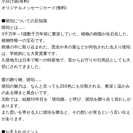
小分け袋(有料)
オリジナルメッセージカード(無料)
■琥珀についての豆知識
琥珀とは……
3千万年～1億数千万年前に繁栄していた、植物の樹脂が化石化した、
植物性唯一の宝石です。
樹液の中に取り込まれた、昆虫や木の葉などが内包された虫入り琥珀
は、学術的にも大変貴重です。
久慈地方は日本で唯一の特産地で、昔からお守りや日用品としても大
切にされてきました。
愛の贈り物、琥珀……
琥珀の魅力は、なんと言っても250色にも分類される、奥深く温かみ
のある輝きと風合いです。
北欧では、結婚10年目を「琥珀婚」と呼び、琥珀を贈り合う習わしが
あります。
また思いを寄せる人に琥珀を贈ると、その想いが実るという言い伝え
があります。
■お手入れポイント