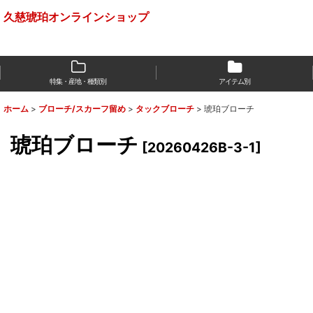
久慈琥珀オンラインショップ
特集・産地・種類別
アイテム別
ホーム
>
ブローチ/スカーフ留め
>
タックブローチ
>
琥珀ブローチ
琥珀ブローチ
[
20260426B-3-1
]