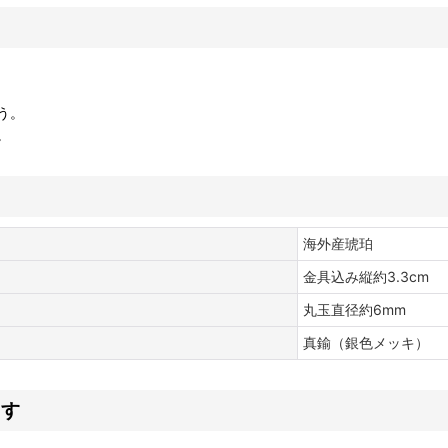
う。
。
海外産琥珀
金具込み縦約3.3cm
丸玉直径約6mm
真鍮（銀色メッキ）
ます