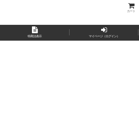
カート
特商法表示
マイページ（ログイン）