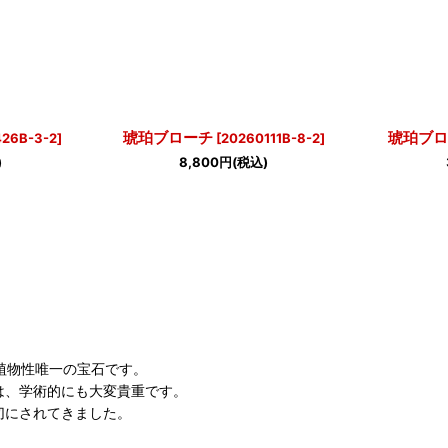
琥珀ブローチ
琥珀ブロ
26B-3-2
]
[
20260111B-8-2
]
)
8,800
円
(税込)
植物性唯一の宝石です。
は、学術的にも大変貴重です。
切にされてきました。