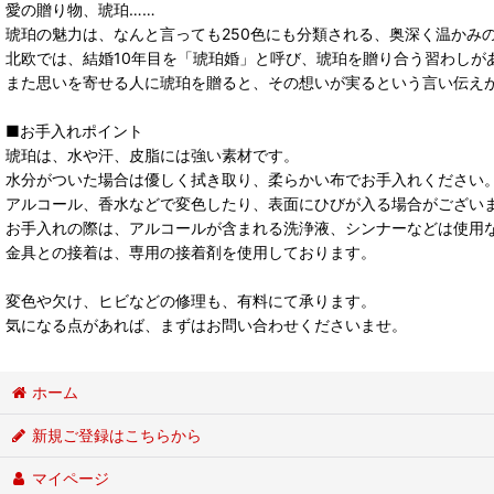
愛の贈り物、琥珀……
琥珀の魅力は、なんと言っても250色にも分類される、奥深く温かみ
北欧では、結婚10年目を「琥珀婚」と呼び、琥珀を贈り合う習わしが
また思いを寄せる人に琥珀を贈ると、その想いが実るという言い伝え
■お手入れポイント
琥珀は、水や汗、皮脂には強い素材です。
水分がついた場合は優しく拭き取り、柔らかい布でお手入れください
アルコール、香水などで変色したり、表面にひびが入る場合がござい
お手入れの際は、アルコールが含まれる洗浄液、シンナーなどは使用
金具との接着は、専用の接着剤を使用しております。
変色や欠け、ヒビなどの修理も、有料にて承ります。
気になる点があれば、まずはお問い合わせくださいませ。
ホーム
新規ご登録はこちらから
マイページ