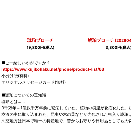
琥珀ブローチ
琥珀ブローチ
[
202604
19,800
円
(税込)
3,300
円
(税込
■ご一緒にいかがですか？
https://www.kujikohaku.net/phone/product-list/63
小分け袋(有料)
オリジナルメッセージカード(無料)
■琥珀についての豆知識
琥珀とは……
3千万年～1億数千万年前に繁栄していた、植物の樹脂が化石化した、
樹液の中に取り込まれた、昆虫や木の葉などが内包された虫入り琥珀
久慈地方は日本で唯一の特産地で、昔からお守りや日用品としても大