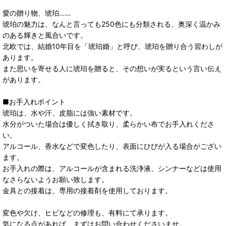
愛の贈り物、琥珀……
琥珀の魅力は、なんと言っても250色にも分類される、奥深く温かみ
のある輝きと風合いです。
北欧では、結婚10年目を「琥珀婚」と呼び、琥珀を贈り合う習わしが
あります。
また思いを寄せる人に琥珀を贈ると、その想いが実るという言い伝え
があります。
■お手入れポイント
琥珀は、水や汗、皮脂には強い素材です。
水分がついた場合は優しく拭き取り、柔らかい布でお手入れくださ
い。
アルコール、香水などで変色したり、表面にひびが入る場合がござい
ます。
お手入れの際は、アルコールが含まれる洗浄液、シンナーなどは使用
なさらないようお願い致します。
金具との接着は、専用の接着剤を使用しております。
変色や欠け、ヒビなどの修理も、有料にて承ります。
気になる点があれば、まずはお問い合わせくださいませ。