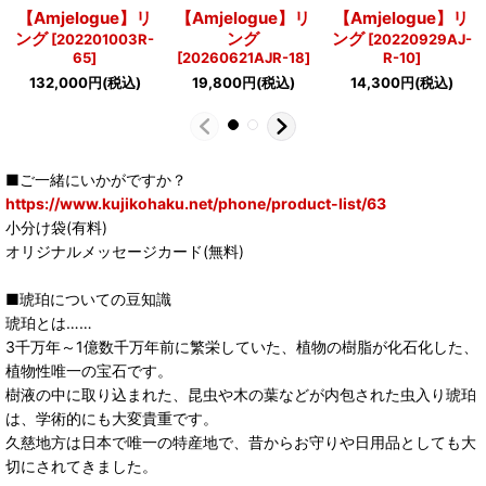
【Amjelogue】リ
【Amjelogue】リ
【Amjelogue】リ
ング
ング
ング
[
202201003R-
[
20220929AJ-
65
]
[
20260621AJR-18
]
R-10
]
132,000
円
(税込)
19,800
円
(税込)
14,300
円
(税込)
■ご一緒にいかがですか？
https://www.kujikohaku.net/phone/product-list/63
小分け袋(有料)
オリジナルメッセージカード(無料)
■琥珀についての豆知識
琥珀とは……
3千万年～1億数千万年前に繁栄していた、植物の樹脂が化石化した、
植物性唯一の宝石です。
樹液の中に取り込まれた、昆虫や木の葉などが内包された虫入り琥珀
は、学術的にも大変貴重です。
久慈地方は日本で唯一の特産地で、昔からお守りや日用品としても大
切にされてきました。