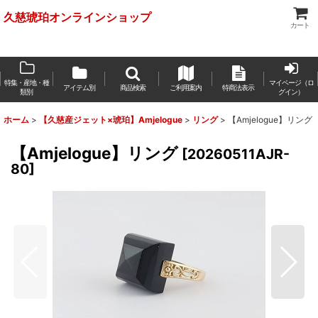
久慈琥珀オンラインショップ
カート
特集・産地・種
マイページ（ロ
アイテム別
商品検索
ご利用案内
特商法表示
類別
グイン）
ホーム
>
【久慈産ジェット×琥珀】Amjelogue
>
リング
>
【Amjelogue】リング
【Amjelogue】リング
[
20260511AJR-
80
]