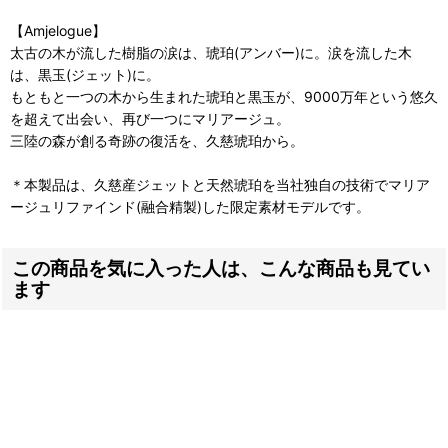
【Amjelogue】
太古の木が流した樹脂の涙は、琥珀(アンバー)に。涙を流した木
は、黒玉(ジェット)に。
もともと一つの木から生まれた琥珀と黒玉が、9000万年という悠久
を超えて出会い、再び一つにマリアージュ。
三陸の森が創る奇跡の復活を、久慈琥珀から。
＊本製品は、久慈産ジェットと天然琥珀を当社独自の技術でマリア
ージュリファインド(融合精製)した限定素材モデルです。
この商品を気に入った人は、こんな商品も見てい
ます