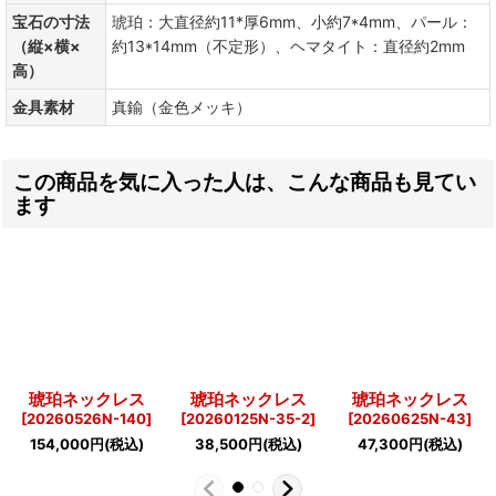
宝石の寸法
琥珀：大直径約11*厚6mm、小約7*4mm、パール：
（縦×横×
約13*14mm（不定形）、ヘマタイト：直径約2mm
高）
金具素材
真鍮（金色メッキ）
この商品を気に入った人は、こんな商品も見てい
ます
琥珀ネックレス
琥珀ネックレス
琥珀ネックレス
[
20260526N-140
]
[
20260125N-35-2
]
[
20260625N-43
]
154,000
円
(税込)
38,500
円
(税込)
47,300
円
(税込)