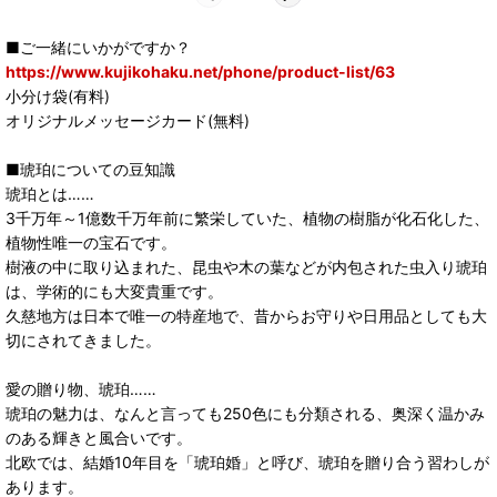
■ご一緒にいかがですか？
https://www.kujikohaku.net/phone/product-list/63
小分け袋(有料)
オリジナルメッセージカード(無料)
■琥珀についての豆知識
琥珀とは……
3千万年～1億数千万年前に繁栄していた、植物の樹脂が化石化した、
植物性唯一の宝石です。
樹液の中に取り込まれた、昆虫や木の葉などが内包された虫入り琥珀
は、学術的にも大変貴重です。
久慈地方は日本で唯一の特産地で、昔からお守りや日用品としても大
切にされてきました。
愛の贈り物、琥珀……
琥珀の魅力は、なんと言っても250色にも分類される、奥深く温かみ
のある輝きと風合いです。
北欧では、結婚10年目を「琥珀婚」と呼び、琥珀を贈り合う習わしが
あります。