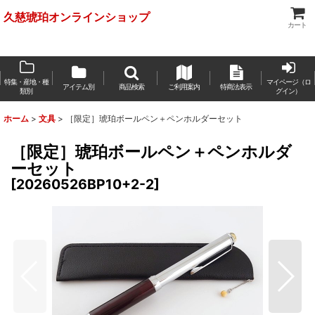
久慈琥珀オンラインショップ
カート
特集・産地・種
マイページ（ロ
アイテム別
商品検索
ご利用案内
特商法表示
類別
グイン）
ホーム
>
文具
>
［限定］琥珀ボールペン＋ペンホルダーセット
［限定］琥珀ボールペン＋ペンホルダ
ーセット
[
20260526BP10+2-2
]