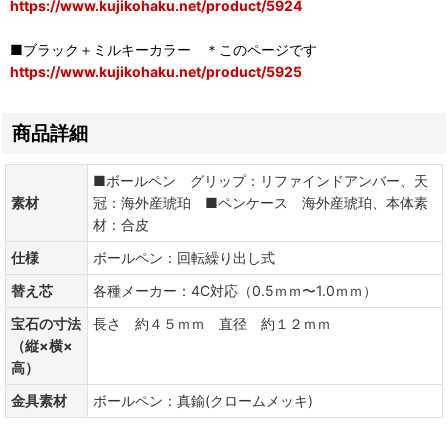
https://www.kujikohaku.net/product/5924
■ブラック＋ミルキーカラー ＊このページです
https://www.kujikohaku.net/product/5925
商品詳細
■ボールペン グリップ：リファインドアンバー、天
素材
冠：海外産琥珀 ■ペンケース 海外産琥珀、本体素
材：合皮
仕様
ボールペン：回転繰り出し式
替え芯
各種メーカー：4C対応（0.5ｍｍ〜1.0ｍｍ）
宝石の寸法
長さ 約４５ｍｍ 直径 約１２ｍｍ
（縦×横×
高）
金具素材
ボールペン：真鍮(クロームメッキ)