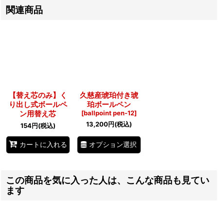
関連商品
【替え芯のみ】く
久慈産琥珀付き琥
り出し式ボールペ
珀ボールペン
ン用替え芯
[
ballpoint pen-12
]
13,200
円
(税込)
154
円
(税込)
オプション選択
カートに入れる
この商品を気に入った人は、こんな商品も見てい
ます