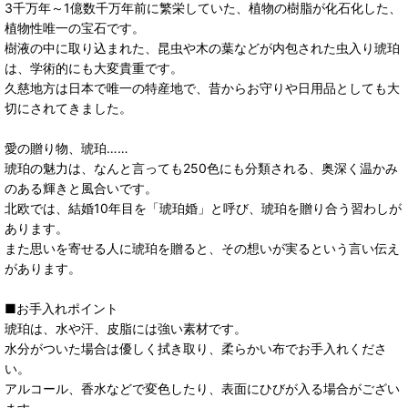
3千万年～1億数千万年前に繁栄していた、植物の樹脂が化石化した、
植物性唯一の宝石です。
樹液の中に取り込まれた、昆虫や木の葉などが内包された虫入り琥珀
は、学術的にも大変貴重です。
久慈地方は日本で唯一の特産地で、昔からお守りや日用品としても大
切にされてきました。
愛の贈り物、琥珀……
琥珀の魅力は、なんと言っても250色にも分類される、奥深く温かみ
のある輝きと風合いです。
北欧では、結婚10年目を「琥珀婚」と呼び、琥珀を贈り合う習わしが
あります。
また思いを寄せる人に琥珀を贈ると、その想いが実るという言い伝え
があります。
■お手入れポイント
琥珀は、水や汗、皮脂には強い素材です。
水分がついた場合は優しく拭き取り、柔らかい布でお手入れくださ
い。
アルコール、香水などで変色したり、表面にひびが入る場合がござい