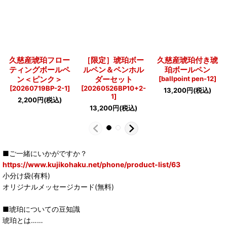
久慈産琥珀フロー
［限定］琥珀ボー
久慈産琥珀付き琥
ティングボールペ
ルペン＆ペンホル
珀ボールペン
ン＜ピンク＞
ダーセット
[
ballpoint pen-12
]
[
20260719BP-2-1
]
[
20260526BP10+2-
13,200
円
(税込)
1
]
2,200
円
(税込)
13,200
円
(税込)
■ご一緒にいかがですか？
https://www.kujikohaku.net/phone/product-list/63
小分け袋(有料)
オリジナルメッセージカード(無料)
■琥珀についての豆知識
琥珀とは……