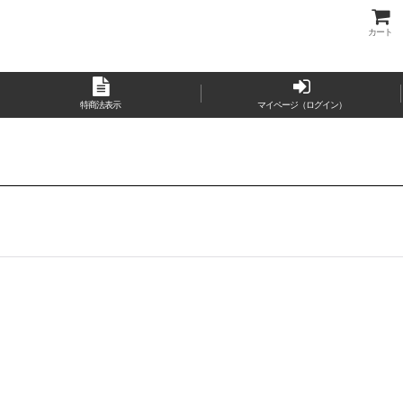
カート
特商法表示
マイページ（ログイン）