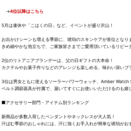
→
4位以降はこちら
5月は連休や「こはくの日」など、イベントが盛り沢山！
お出かけシーンも増える季節に、琥珀のスキンケアが首位となり
きめ細やかな泡立ちで、ご家族皆さまでご愛用頂いているリピー
2位のリトアニアブランデーは、父の日ギフトの大本命！
カクテルやお菓子作りなどのアレンジも楽しめる、味わい深いブ
3位は男女ともに使えるソーラーパワーウォッチ、Amber Watc
ベルト調節器具が付属で、届いてすぐにお使いいただけるのも嬉
■アクセサリー部門・アイテム別ランキング
新商品が多数入荷したペンダントやネックレスが大人気！
汗ばむ季節のおしゃれには、汗に強くお手入れが簡単な琥珀がお