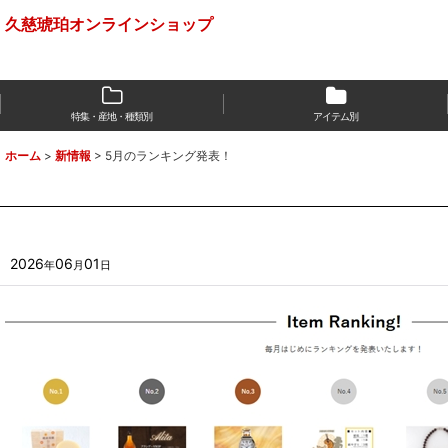
久慈琥珀オンラインショップ
特集・産地・種類別
アイテム別
ホーム
>
新情報
>
5月のランキング発表！
2026
06
01
年
月
日